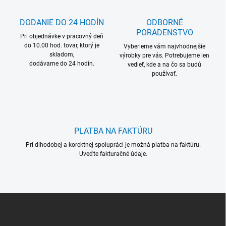
a
c
DODANIE DO 24 HODÍN
ODBORNÉ
i
PORADENSTVO
Pri objednávke v pracovný deň
e
do 10.00 hod. tovar, ktorý je
p
Vyberieme vám najvhodnejšie
skladom,
r
výrobky pre vás. Potrebujeme len
dodávame do 24 hodín.
vedieť, kde a na čo sa budú
v
používať.
k
y
v
ý
p
i
PLATBA NA FAKTÚRU
s
u
Pri dlhodobej a korektnej spolupráci je možná platba na faktúru.
Uveďte fakturačné údaje.
Z
á
p