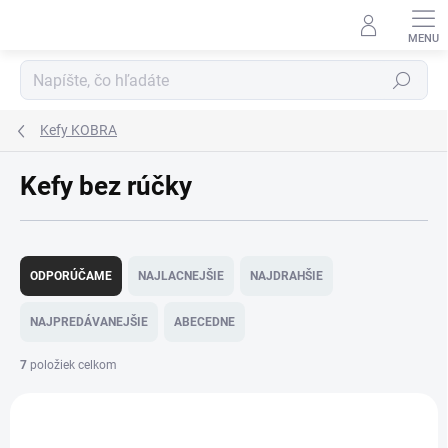
Prejsť
na
obsah
Hľadať
Kefy KOBRA
Kefy bez rúčky
R
a
ODPORÚČAME
NAJLACNEJŠIE
NAJDRAHŠIE
d
e
NAJPREDÁVANEJŠIE
ABECEDNE
n
i
7
položiek celkom
e
V
p
ý
r
343931-45
p