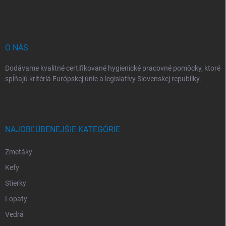
ä
t
i
e
O NÁS
Dodávame kvalitné certifikované hygienické pracovné pomôcky, ktoré
spĺňajú kritériá Európskej únie a legislatívy Slovenskej republiky.
NAJOBĽÚBENEJŠIE KATEGÓRIE
Zmetáky
Kefy
Stierky
Lopaty
Vedrá