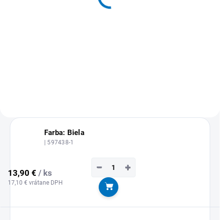
13,80 €
16,97 € vrátane DPH
Detail
MOŽNOSŤ ODBERU OD 1 KS
Farba: Biela
| 597438-1
−
+
13,90 €
/ ks
17,10 € vrátane DPH
Do košíka