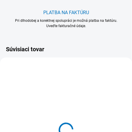
PLATBA NA FAKTÚRU
Pri dlhodobej a korektnej spolupráci je možná platba na faktúru.
Uveďte fakturačné údaje.
Súvisiaci tovar
VIAC FARIEB
554134-1
554 134 Kefa okrúhla
stredná PBT 0,30 x 45
mm hladká Ø 90 mm