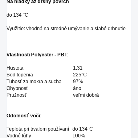
Na hladký až drsný povrch
do 134 °C
Využitie: vhodná na stredné umývanie a slabé drhnutie
Vlastnosti Polyester - PBT:
Hustota
1,31
Bod topenia
225°C
Tuhosť za mokra a sucha
97%
Ohybnosť
áno
Pružnosť
veľmi dobrá
Odolnosť voči:
Teplota pri trvalom používaní
do 134°C
Vodné lúhy
100%