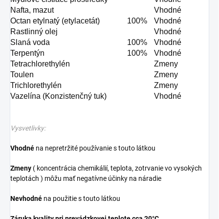
Nafta, mazut
Vhodné
Octan etylnatý (etylacetát)
100%
Vhodné
Rastlinný olej
Vhodné
Slaná voda
100%
Vhodné
Terpentýn
100%
Vhodné
Tetrachlorethylén
Zmeny
Toulen
Zmeny
Trichlorethylén
Zmeny
Vazelína (Konzistenčný tuk)
Vhodné
Vysvetlivky:
Vhodné
na nepretržité používanie s touto látkou
Zmeny
( koncentrácia chemikálií, teplota, zotrvanie vo vysokých
teplotách ) môžu mať negatívne účinky na náradie
Nevhodné
na použitie s touto látkou
Záruka kvality pri prevádzkovej teplote cca 20°C