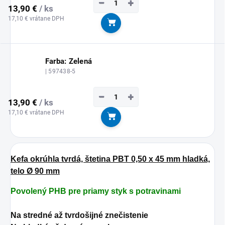
−
+
13,90 €
/ ks
17,10 € vrátane DPH
Do košíka
Farba: Zelená
| 597438-5
−
+
13,90 €
/ ks
17,10 € vrátane DPH
Do košíka
Kefa okrúhla tvrdá, štetina PBT 0,50 x 45 mm hladká,
telo Ø 90 mm
Povolený PHB pre priamy styk s potravinami
Na stredné až tvrdošijné znečistenie