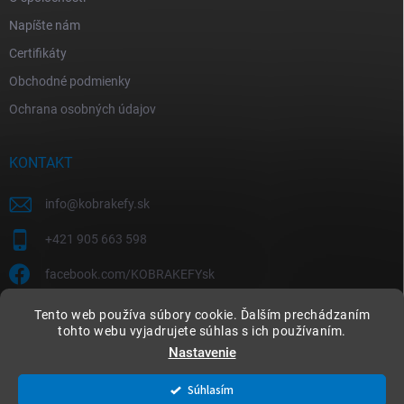
Napíšte nám
Certifikáty
Obchodné podmienky
Ochrana osobných údajov
KONTAKT
info
@
kobrakefy.sk
+421 905 663 598
facebook.com/KOBRAKEFYsk
Tento web používa súbory cookie. Ďalším prechádzaním
tohto webu vyjadrujete súhlas s ich používaním.
Nastavenie
Copyright 2026
kobrakefy.sk
. Všetky práva vyhradené.
Súhlasím