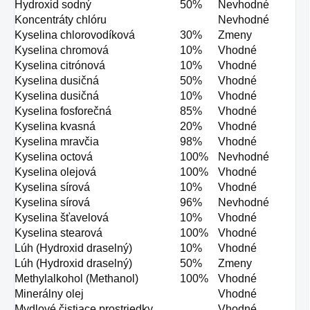
Hydroxid sodný
50%
Nevhodné
Koncentráty chlóru
Nevhodné
Kyselina chlorovodíková
30%
Zmeny
Kyselina chromová
10%
Vhodné
Kyselina citrónová
10%
Vhodné
Kyselina dusičná
50%
Vhodné
Kyselina dusičná
10%
Vhodné
Kyselina fosforečná
85%
Vhodné
Kyselina kvasná
20%
Vhodné
Kyselina mravčia
98%
Vhodné
Kyselina octová
100%
Nevhodné
Kyselina olejová
100%
Vhodné
Kyselina sírová
10%
Vhodné
Kyselina sírová
96%
Nevhodné
Kyselina šťavelová
10%
Vhodné
Kyselina stearová
100%
Vhodné
Lúh (Hydroxid draselný)
10%
Vhodné
Lúh (Hydroxid draselný)
50%
Zmeny
Methylalkohol (Methanol)
100%
Vhodné
Minerálny olej
Vhodné
Mydlové čistiace prostriedky
Vhodné