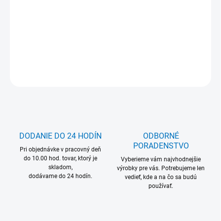
MOŽNOSŤ ODBERU OD 1 KS
DETAILNÉ INFORMÁCIE
OPÝTAŤ SA
DODANIE DO 24 HODÍN
ODBORNÉ
PORADENSTVO
Pri objednávke v pracovný deň
do 10.00 hod. tovar, ktorý je
Vyberieme vám najvhodnejšie
skladom,
výrobky pre vás. Potrebujeme len
dodávame do 24 hodín.
vedieť, kde a na čo sa budú
používať.