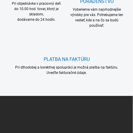
PORADENSTVO
Pri objednávke v pracovný deň
do 10.00 hod. tovar, ktorý je
Vyberieme vám najvhodnejšie
skladom,
výrobky pre vás. Potrebujeme len
dodávame do 24 hodín.
vedieť, kde a na čo sa budú
používať.
PLATBA NA FAKTÚRU
Pri dlhodobej a korektnej spolupráci je možná platba na faktúru.
Uveďte fakturačné údaje.
Z
á
p
ä
t
i