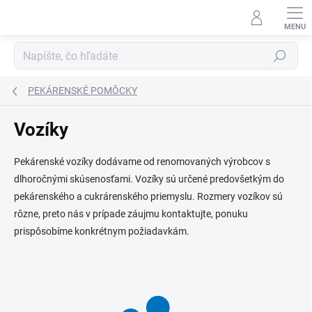
Prejsť
na
obsah
Hľadať
PEKÁRENSKÉ POMÔCKY
Vozíky
Pekárenské vozíky dodávame od renomovaných výrobcov s
dlhoročnými skúsenosťami. Vozíky sú určené predovšetkým do
pekárenského a cukrárenského priemyslu. Rozmery vozíkov sú
rôzne, preto nás v prípade záujmu kontaktujte, ponuku
prispôsobíme konkrétnym požiadavkám.