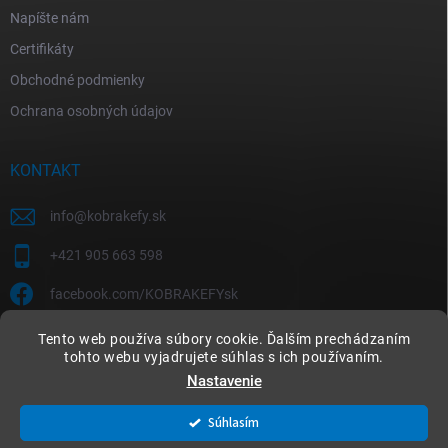
Napíšte nám
Certifikáty
Obchodné podmienky
Ochrana osobných údajov
KONTAKT
info
@
kobrakefy.sk
+421 905 663 598
facebook.com/KOBRAKEFYsk
Tento web používa súbory cookie. Ďalším prechádzaním
tohto webu vyjadrujete súhlas s ich používaním.
Nastavenie
Copyright 2026
kobrakefy.sk
. Všetky práva vyhradené.
Súhlasím
Vytvoril Shoptet