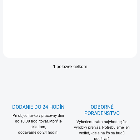
24 €
Detail
29,52 € vrátane DPH
MOŽNÝ ODBER OD 1 PÁRU
1
položiek celkom
O
v
l
á
d
a
c
DODANIE DO 24 HODÍN
ODBORNÉ
i
PORADENSTVO
Pri objednávke v pracovný deň
e
do 10.00 hod. tovar, ktorý je
p
Vyberieme vám najvhodnejšie
skladom,
r
výrobky pre vás. Potrebujeme len
dodávame do 24 hodín.
vedieť, kde a na čo sa budú
v
používať.