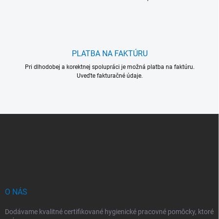
k
y
v
ý
p
i
PLATBA NA FAKTÚRU
s
u
Pri dlhodobej a korektnej spolupráci je možná platba na faktúru.
Uveďte fakturačné údaje.
Z
á
p
ä
t
i
e
O NÁS
Dodávame kvalitné certifikované hygienické pracovné pomôcky, ktoré