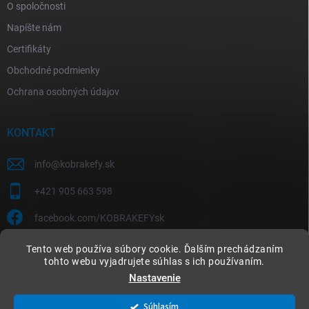
O spoločnosti
Napíšte nám
Certifikáty
Obchodné podmienky
Ochrana osobných údajov
KONTAKT
info
@
kobrakefy.sk
+421 905 663 598
facebook.com/KOBRAKEFYsk
Tento web používa súbory cookie. Ďalším prechádzaním
tohto webu vyjadrujete súhlas s ich používaním.
Nastavenie
Copyright 2026
kobrakefy.sk
. Všetky práva vyhradené.
Súhlasím