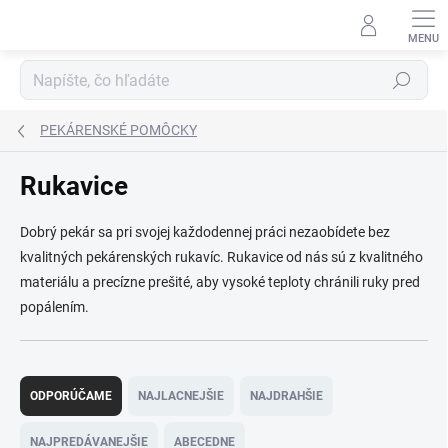
Prejsť
na
obsah
Hľadať
PEKÁRENSKÉ POMÔCKY
Rukavice
Dobrý pekár sa pri svojej každodennej práci nezaobídete bez
kvalitných pekárenských rukavíc. Rukavice od nás sú z kvalitného
materiálu a precízne prešité, aby vysoké teploty chránili ruky pred
popálením.
R
a
ODPORÚČAME
NAJLACNEJŠIE
NAJDRAHŠIE
d
e
NAJPREDÁVANEJŠIE
ABECEDNE