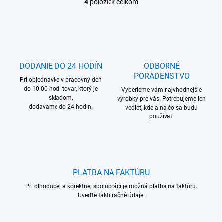
4
položiek celkom
O
v
l
á
d
a
c
DODANIE DO 24 HODÍN
ODBORNÉ
i
PORADENSTVO
Pri objednávke v pracovný deň
e
do 10.00 hod. tovar, ktorý je
p
Vyberieme vám najvhodnejšie
skladom,
r
výrobky pre vás. Potrebujeme len
dodávame do 24 hodín.
vedieť, kde a na čo sa budú
v
používať.
k
y
v
ý
p
i
PLATBA NA FAKTÚRU
s
u
Pri dlhodobej a korektnej spolupráci je možná platba na faktúru.
Uveďte fakturačné údaje.