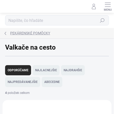
Prejsť
na
obsah
Hľadať
PEKÁRENSKÉ POMÔCKY
Valkače na cesto
R
a
ODPORÚČAME
NAJLACNEJŠIE
NAJDRAHŠIE
d
e
NAJPREDÁVANEJŠIE
ABECEDNE
n
i
4
položiek celkom
e
V
p
ý
r
1168
p