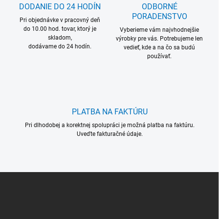
c
DODANIE DO 24 HODÍN
ODBORNÉ
i
PORADENSTVO
Pri objednávke v pracovný deň
e
do 10.00 hod. tovar, ktorý je
p
Vyberieme vám najvhodnejšie
skladom,
r
výrobky pre vás. Potrebujeme len
dodávame do 24 hodín.
vedieť, kde a na čo sa budú
v
používať.
k
y
v
ý
p
i
PLATBA NA FAKTÚRU
s
u
Pri dlhodobej a korektnej spolupráci je možná platba na faktúru.
Uveďte fakturačné údaje.
Z
á
p
ä