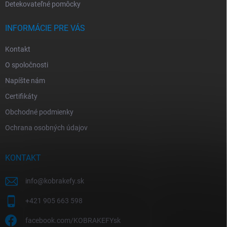
Detekovateľné pomôcky
INFORMÁCIE PRE VÁS
Kontakt
O spoločnosti
Napíšte nám
Certifikáty
Obchodné podmienky
Ochrana osobných údajov
KONTAKT
info
@
kobrakefy.sk
+421 905 663 598
facebook.com/KOBRAKEFYsk