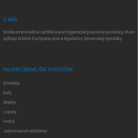
t
i
e
O NÁS
Dodávame kvalitné certifikované hygienické pracovné pomôcky, ktoré
spĺňajú kritériá Európskej únie a legislatívy Slovenskej republiky.
NAJOBĽÚBENEJŠIE KATEGÓRIE
Zmetáky
Kefy
Stierky
Lopaty
Vedrá
Jednorazové oblečenie