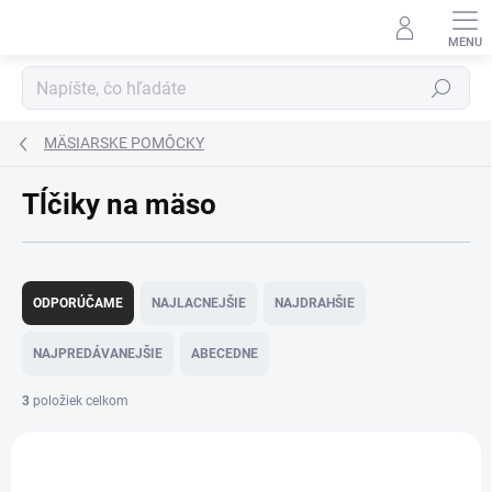
Prejsť
na
obsah
Hľadať
MÄSIARSKE POMÔCKY
Tĺčiky na mäso
R
a
ODPORÚČAME
NAJLACNEJŠIE
NAJDRAHŠIE
d
e
NAJPREDÁVANEJŠIE
ABECEDNE
n
i
3
položiek celkom
e
V
p
ý
r
1162-1
p