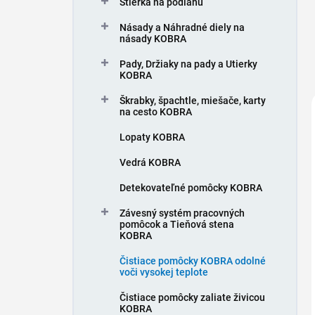
Stierka na podlahu
e
l
Násady a Náhradné diely na
násady KOBRA
Pady, Držiaky na pady a Utierky
KOBRA
Škrabky, špachtle, miešače, karty
na cesto KOBRA
Lopaty KOBRA
Vedrá KOBRA
Detekovateľné pomôcky KOBRA
Závesný systém pracovných
pomôcok a Tieňová stena
KOBRA
Čistiace pomôcky KOBRA odolné
voči vysokej teplote
Čistiace pomôcky zaliate živicou
KOBRA