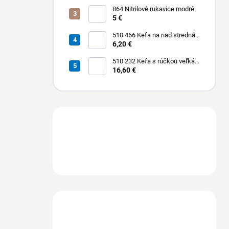
864 Nitrilové rukavice modré
5 €
510 466 Kefa na riad stredná
PBT 0,30 x 25 mm hladká 225
6,20 €
x 35 mm
510 232 Kefa s rúčkou veľká
dlhá stredná PBT 0,30 x 45
16,60 €
mm hladká 400 x 55 mm
Máte otázku?