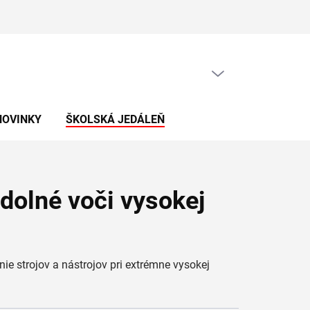
PRÁZDNY KOŠÍK
NÁKUPNÝ
KOŠÍK
NOVINKY
ŠKOLSKÁ JEDÁLEŇ
olné voči vysokej
ie strojov a nástrojov pri extrémne vysokej