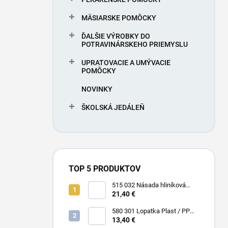
MÄSIARSKE POMÔCKY
ĎALŠIE VÝROBKY DO
POTRAVINÁRSKEHO PRIEMYSLU
UPRATOVACIE A UMÝVACIE
POMÔCKY
NOVINKY
ŠKOLSKÁ JEDÁLEŇ
TOP 5 PRODUKTOV
515 032 Násada hliníková
Hliník + Plast / PP 1500 x Ø 25
21,40 €
mm
580 301 Lopatka Plast / PP
310 x 185 / 310 mm
13,40 €