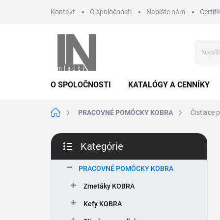
Prejsť
Kontakt
O spoločnosti
Napíšte nám
Certifi
na
obsah
O SPOLOČNOSTI
KATALÓGY A CENNÍKY
Domov
PRACOVNÉ POMÔCKY KOBRA
Čistiace 
B
Kategórie
o
Preskočiť
č
kategórie
n
PRACOVNÉ POMÔCKY KOBRA
ý
Zmetáky KOBRA
p
a
Kefy KOBRA
n