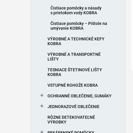
Čistiace pomôcky a násady
s prietokom vody KOBRA
Čistiace pomôcky – Pištole na
umývanie KOBRA
VÝROBNÉ A TECHNICKÉ KEFY
KOBRA
VÝROBNÉ A TRANSPORTNÉ
LIŠTY
TESNIACE ŠTETINOVÉ LIŠTY
KOBRA
VSTUPNÉ ROHOŽE KOBRA
OCHRANNÉ OBLEČENIE, GUMÁKY
JEDNORAZOVÉ OBLEČENIE
RÔZNE DETEKOVATEĽNÉ
VÝROBKY
PEKÁRENSKÉ POMÔCKY