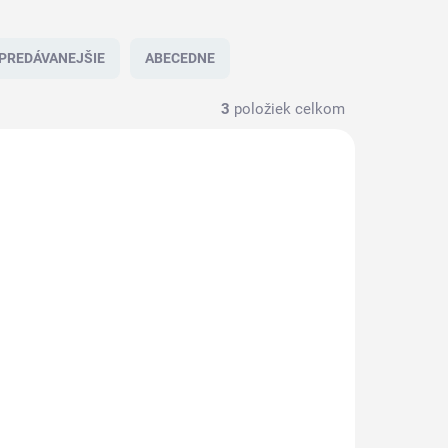
PREDÁVANEJŠIE
ABECEDNE
3
položiek celkom
NOVINKA
60215-7
562154-7
účkou
562 154 Kefa do pece
á
žiaruvzdorná na
 30
násadu tvrdá PEEK