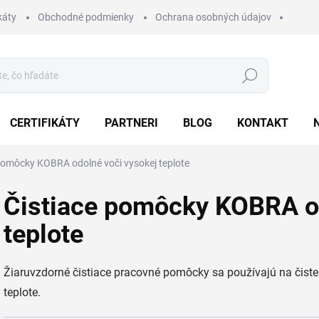
káty
Obchodné podmienky
Ochrana osobných údajov
Hľadať
CERTIFIKÁTY
PARTNERI
BLOG
KONTAKT
pomôcky KOBRA odolné voči vysokej teplote
Čistiace pomôcky KOBRA od
teplote
Žiaruvzdorné čistiace pracovné pomôcky sa používajú na čisten
teplote.