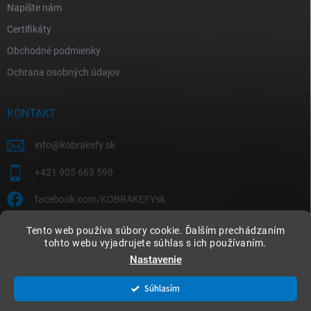
Napíšte nám
Certifikáty
Obchodné podmienky
Ochrana osobných údajov
KONTAKT
info
@
kobrakefy.sk
+421 905 663 598
facebook.com/KOBRAKEFYsk
Tento web používa súbory cookie. Ďalším prechádzaním
tohto webu vyjadrujete súhlas s ich používaním.
Nastavenie
Copyright 2026
kobrakefy.sk
. Všetky práva vyhradené.
Súhlasím
Vytvoril Shoptet