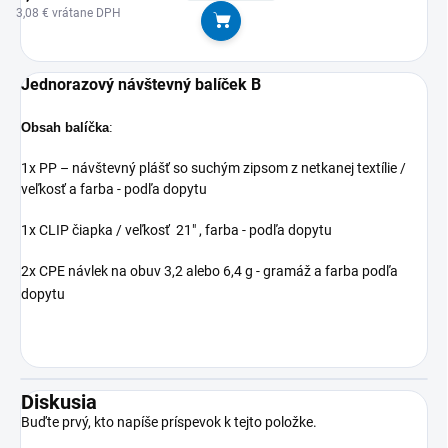
3,08 € vrátane DPH
Do košíka
Jednorazový návštevný balíček B
Obsah balíčka
:
1x PP – návštevný plášť so suchým zipsom z netkanej textílie /
veľkosť a farba - podľa dopytu
1x CLIP čiapka / veľkosť 21" , farba - podľa dopytu
2x CPE návlek na obuv 3,2 alebo 6,4 g - gramáž a farba podľa
dopytu
Diskusia
Buďte prvý, kto napíše príspevok k tejto položke.