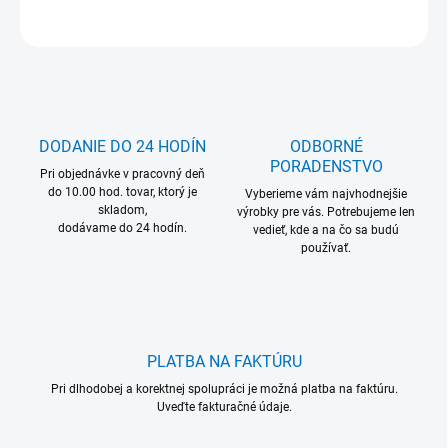
OPÝTAŤ SA
DODANIE DO 24 HODÍN
ODBORNÉ
PORADENSTVO
Pri objednávke v pracovný deň
do 10.00 hod. tovar, ktorý je
Vyberieme vám najvhodnejšie
skladom,
výrobky pre vás. Potrebujeme len
dodávame do 24 hodín.
vedieť, kde a na čo sa budú
používať.
PLATBA NA FAKTÚRU
Pri dlhodobej a korektnej spolupráci je možná platba na faktúru.
Uveďte fakturačné údaje.