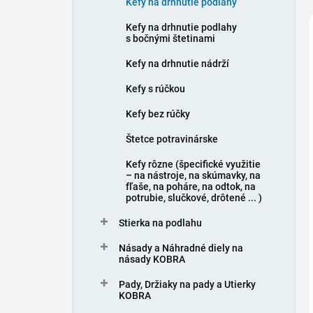
Kefy na drhnutie podlahy
e
l
Kefy na drhnutie podlahy
s bočnými štetinami
Kefy na drhnutie nádrží
Kefy s rúčkou
Kefy bez rúčky
Štetce potravinárske
Kefy rôzne (špecifické využitie
– na nástroje, na skúmavky, na
fľaše, na poháre, na odtok, na
potrubie, slučkové, drôtené ... )
Stierka na podlahu
Násady a Náhradné diely na
násady KOBRA
Pady, Držiaky na pady a Utierky
KOBRA