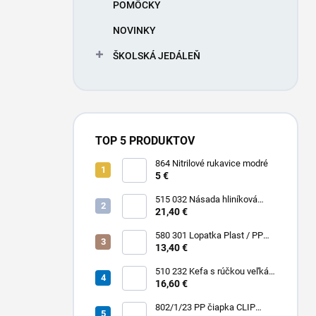
POMÔCKY
NOVINKY
ŠKOLSKÁ JEDÁLEŇ
TOP 5 PRODUKTOV
864 Nitrilové rukavice modré
5 €
515 032 Násada hliníková
Hliník + Plast / PP 1500 x Ø 25
21,40 €
mm
580 301 Lopatka Plast / PP
310 x 185 / 310 mm
13,40 €
510 232 Kefa s rúčkou veľká
dlhá stredná PBT 0,30 x 45
16,60 €
mm hladká 400 x 55 mm
802/1/23 PP čiapka CLIP