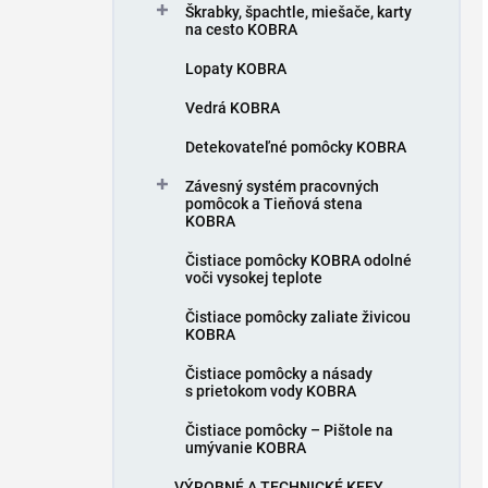
Škrabky, špachtle, miešače, karty
na cesto KOBRA
Lopaty KOBRA
Vedrá KOBRA
Detekovateľné pomôcky KOBRA
Závesný systém pracovných
pomôcok a Tieňová stena
KOBRA
Čistiace pomôcky KOBRA odolné
voči vysokej teplote
Čistiace pomôcky zaliate živicou
KOBRA
Čistiace pomôcky a násady
s prietokom vody KOBRA
Čistiace pomôcky – Pištole na
umývanie KOBRA
VÝROBNÉ A TECHNICKÉ KEFY