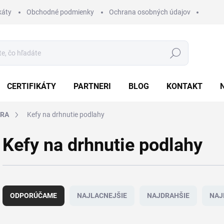
káty
Obchodné podmienky
Ochrana osobných údajov
Hľadať
CERTIFIKÁTY
PARTNERI
BLOG
KONTAKT
BRA
Kefy na drhnutie podlahy
Kefy na drhnutie podlahy
R
a
ODPORÚČAME
NAJLACNEJŠIE
NAJDRAHŠIE
NAJ
d
e