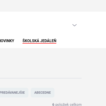
PRÁZDNY KOŠÍK
NÁKUPNÝ
KOŠÍK
NOVINKY
ŠKOLSKÁ JEDÁLEŇ
PREDÁVANEJŠIE
ABECEDNE
6
položiek celkom