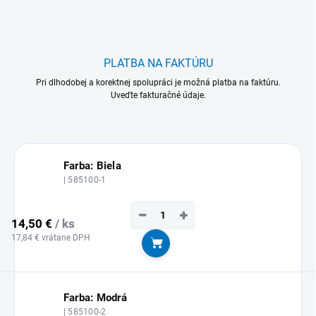
PLATBA NA FAKTÚRU
Pri dlhodobej a korektnej spolupráci je možná platba na faktúru.
Uveďte fakturačné údaje.
Farba: Biela
| 585100-1
−
+
14,50 €
/ ks
17,84 € vrátane DPH
Do košíka
Farba: Modrá
| 585100-2