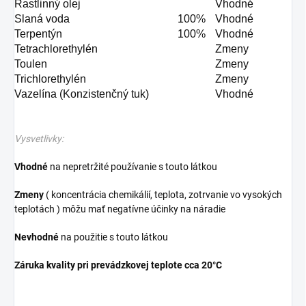
Rastlinný olej
Vhodné
Slaná voda
100%
Vhodné
Terpentýn
100%
Vhodné
Tetrachlorethylén
Zmeny
Toulen
Zmeny
Trichlorethylén
Zmeny
Vazelína (Konzistenčný tuk)
Vhodné
Vysvetlivky:
Vhodné
na nepretržité používanie s touto látkou
Zmeny
( koncentrácia chemikálií, teplota, zotrvanie vo vysokých
teplotách ) môžu mať negatívne účinky na náradie
Nevhodné
na použitie s touto látkou
Záruka kvality pri prevádzkovej teplote cca 20°C