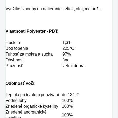
Využitie: vhodný na natieranie - žĺtok, olej, melanž ...
Vlastnosti Polyester - PBT:
Hustota
1,31
Bod topenia
225°C
Tuhosť za mokra a sucha
97%
Ohybnosť
áno
Pružnosť
veľmi dobrá
Odolnosť voči:
Teplota pri trvalom používaní
do 134°C
Vodné lúhy
100%
Zriedené organické kyseliny
100%
Zriedené anorganické
100%
kyseliny