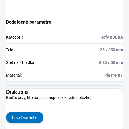
Dodatočné parametre
Kategória
:
Kefy KOBRA
Telo
:
25 x 350 mm
Štetina / hladká
:
0,20 x 50 mm
Materiál
:
Plast/PBT
Diskusia
Buďte prvý, kto napíše príspevok k tejto položke.
Pridať komentár