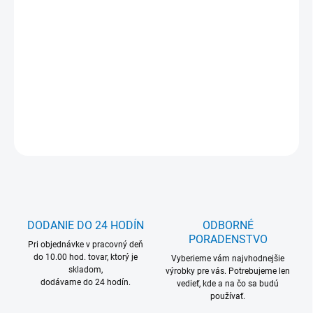
Jednotková
Zvoľte variant
cena:
MOŽNOSŤ ODBERU OD 1 KS
DETAILNÉ INFORMÁCIE
OPÝTAŤ SA
DODANIE DO 24 HODÍN
ODBORNÉ
PORADENSTVO
Pri objednávke v pracovný deň
do 10.00 hod. tovar, ktorý je
Vyberieme vám najvhodnejšie
skladom,
výrobky pre vás. Potrebujeme len
dodávame do 24 hodín.
vedieť, kde a na čo sa budú
používať.