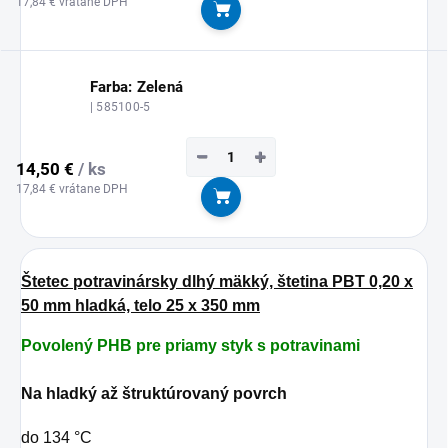
17,84 € vrátane DPH
Do košíka
Farba: Zelená
| 585100-5
−
+
14,50 €
/ ks
17,84 € vrátane DPH
Do košíka
Štetec potravinársky dlhý mäkký, štetina PBT 0,20 x
50 mm hladká, telo 25 x 350 mm
Povolený PHB pre priamy styk s potravinami
Na hladký až štruktúrovaný povrch
do 134 °C