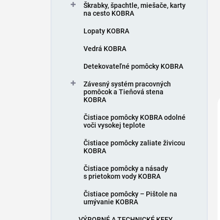
Škrabky, špachtle, miešače, karty
na cesto KOBRA
Lopaty KOBRA
Vedrá KOBRA
Detekovateľné pomôcky KOBRA
Závesný systém pracovných
pomôcok a Tieňová stena
KOBRA
Čistiace pomôcky KOBRA odolné
voči vysokej teplote
Čistiace pomôcky zaliate živicou
KOBRA
Čistiace pomôcky a násady
s prietokom vody KOBRA
Čistiace pomôcky – Pištole na
umývanie KOBRA
VÝROBNÉ A TECHNICKÉ KEFY