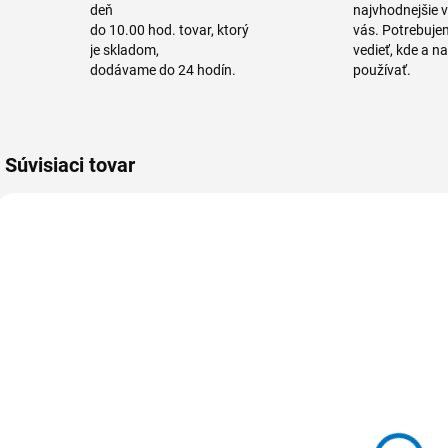
deň
najvhodnejšie 
do 10.00 hod. tovar, ktorý
vás. Potrebuje
je skladom,
vedieť, kde a n
dodávame do 24 hodín.
používať.
Súvisiaci tovar
VIAC FARIEB
VIAC FARIEB
515032-1
515932-1
515 032
515 932
Násada
Násada
h
hliníková
hliníková
Hliník + Plast /
ergonomická