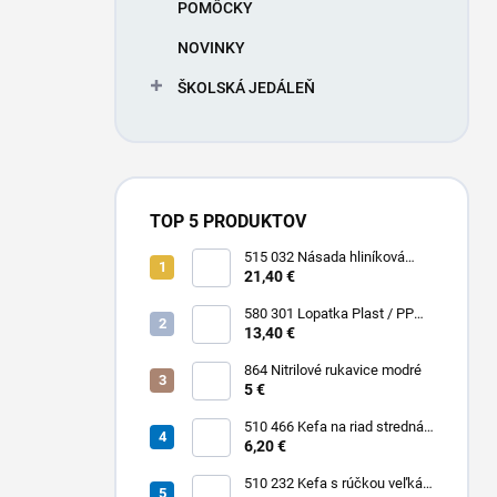
POMÔCKY
NOVINKY
ŠKOLSKÁ JEDÁLEŇ
TOP 5 PRODUKTOV
515 032 Násada hliníková
Hliník + Plast / PP 1500 x Ø 25
21,40 €
mm
580 301 Lopatka Plast / PP
310 x 185 / 310 mm
13,40 €
864 Nitrilové rukavice modré
5 €
510 466 Kefa na riad stredná
PBT 0,30 x 25 mm hladká 225
6,20 €
x 35 mm
510 232 Kefa s rúčkou veľká