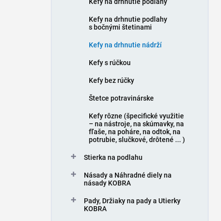
Kefy na drhnutie podlahy
e
l
Kefy na drhnutie podlahy
s bočnými štetinami
Kefy na drhnutie nádrží
Kefy s rúčkou
Kefy bez rúčky
Štetce potravinárske
Kefy rôzne (špecifické využitie
– na nástroje, na skúmavky, na
fľaše, na poháre, na odtok, na
potrubie, slučkové, drôtené ... )
Stierka na podlahu
Násady a Náhradné diely na
násady KOBRA
Pady, Držiaky na pady a Utierky
KOBRA