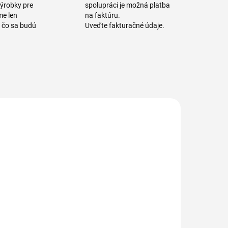
výrobky pre
spolupráci je možná platba
me len
na faktúru.
a čo sa budú
Uveďte fakturačné údaje.
1138/1
1139/1
1138 Násada
1139 Násada
liníková na
hliníková na
držiak mopu
držiak mopu
MASTERCLIP
MASTERFIX