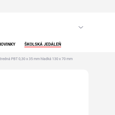
PRÁZDNY KOŠÍK
NÁKUPNÝ
KOŠÍK
NOVINKY
ŠKOLSKÁ JEDÁLEŇ
 stredná PBT 0,30 x 35 mm hladká 130 x 70 mm
,50 €
/ ks
83 € vrátane DPH
otková
voľte variant
: