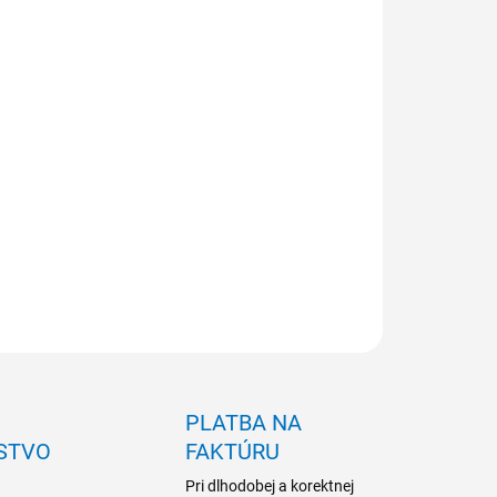
NOSŤ ODBERU OD 1 KS
ILNÉ INFORMÁCIE
OPÝTAŤ SA
PLATBA NA
STVO
FAKTÚRU
Pri dlhodobej a korektnej