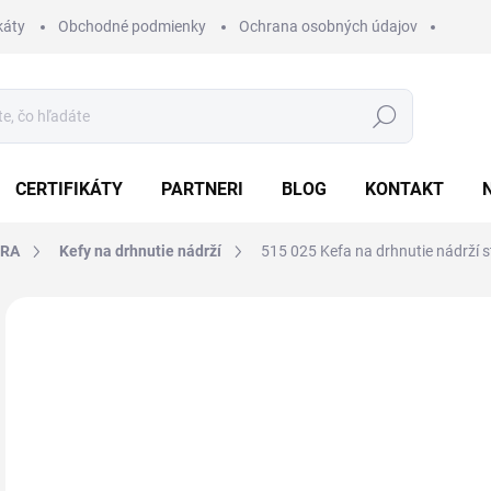
káty
Obchodné podmienky
Ochrana osobných údajov
Hľadať
CERTIFIKÁTY
PARTNERI
BLOG
KONTAKT
BRA
Kefy na drhnutie nádrží
515 025 Kefa na drhnutie nádrží
4 hodnotenia
Podrobnosti hodnotenia
ZNAČKA:
KOBRA
VIAC FARIEB
27
33,
Jedn
Z
cena