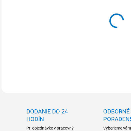
MOŽ
DETA
DODANIE DO 24
ODBORNÉ
HODÍN
PORADEN
Pri objednávke v pracovný
Vyberieme vám