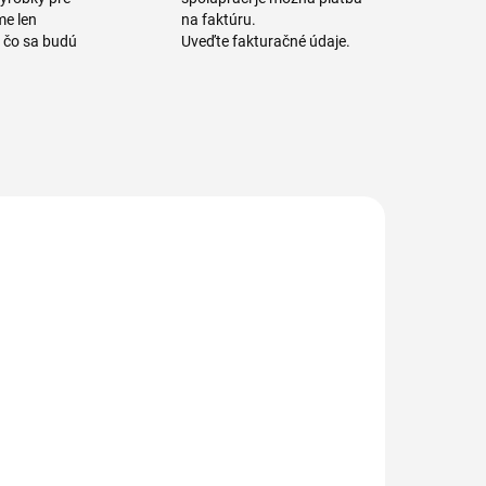
me len
na faktúru.
a čo sa budú
Uveďte fakturačné údaje.
595832-2
515 220-1
595 832 Kónus
515 220
last / PP
Zmeták mäkký
Príslušenstvo
PBT 0,30 x 50
 násade -
mm hladký
 €
46,60 €