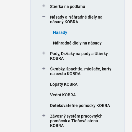
n
Stierka na podlahu
e
l
Násady a Náhradné diely na
násady KOBRA
Násady
Náhradné diely na násady
Pady, Držiaky na pady a Utierky
KOBRA
Škrabky, špachtle, miešače, karty
na cesto KOBRA
Lopaty KOBRA
Vedrá KOBRA
Detekovateľné pomôcky KOBRA
Závesný systém pracovných
pomôcok a Tieňová stena
KOBRA