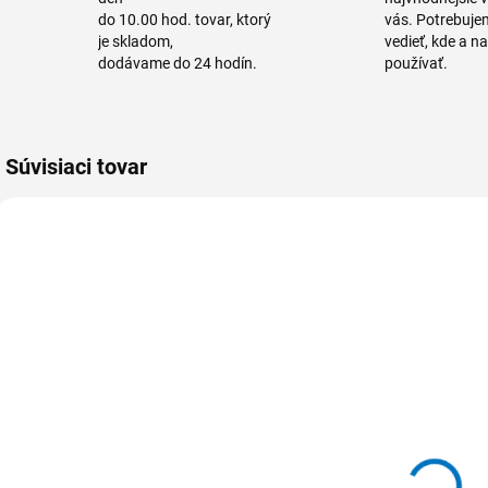
do 10.00 hod. tovar, ktorý
vás. Potrebuje
je skladom,
vedieť, kde a n
dodávame do 24 hodín.
používať.
Súvisiaci tovar
VIAC FARIEB
VIAC FARIEB
595834-1
595833-1
595 834
595 833
Rukoväť na
Matica Plast /
P
násadu Plast /
PP
(
PP
(Príslušenstvo
k
3,60 €
4 €
3