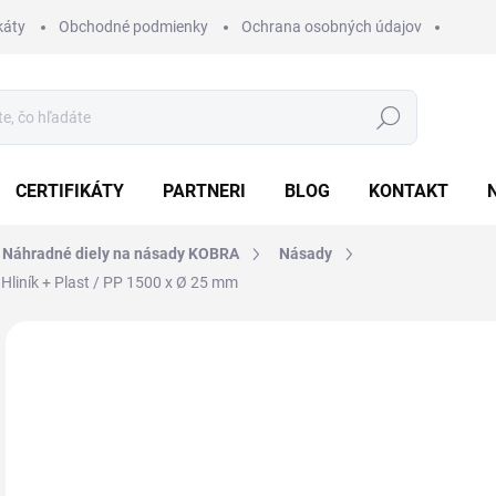
káty
Obchodné podmienky
Ochrana osobných údajov
Hľadať
CERTIFIKÁTY
PARTNERI
BLOG
KONTAKT
 Náhradné diely na násady KOBRA
Násady
liník + Plast / PP 1500 x Ø 25 mm
Neohodnotené
Podrobnosti hodnotenia
ZNAČKA:
KOBRA
21
26,
Jedn
Z
cena