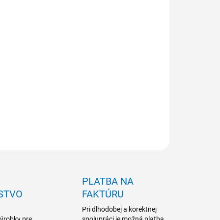
NOSŤ ODBERU OD 1 KS
ILNÉ INFORMÁCIE
OPÝTAŤ SA
PLATBA NA
STVO
FAKTÚRU
Pri dlhodobej a korektnej
výrobky pre
spolupráci je možná platba