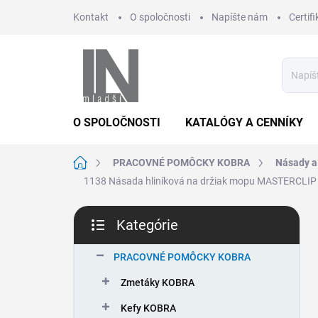
Prejsť
Kontakt
O spoločnosti
Napíšte nám
Certifi
na
obsah
O SPOLOČNOSTI
KATALÓGY A CENNÍKY
Domov
PRACOVNÉ POMÔCKY KOBRA
Násady a
1138 Násada hliníková na držiak mopu MASTERCLIP H
B
Kategórie
o
Preskočiť
č
kategórie
n
PRACOVNÉ POMÔCKY KOBRA
ý
Zmetáky KOBRA
p
a
Kefy KOBRA