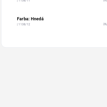
26
| 1138/11
Farba: Hnedá
26
| 1138/12