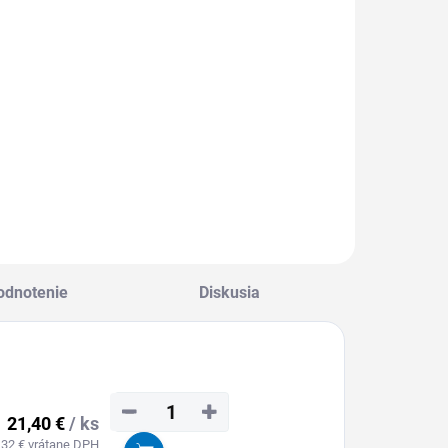
áhradný diel)
470 x 60 mm
,69 € vrátane DPH
57,32 € vrátane
DPH
Detail
Detail
MOŽNOSŤ
MOŽNOSŤ
DBERU OD 1 KS
ODBERU OD 1 KS
odnotenie
Diskusia
−
+
21,40 €
/ ks
,32 € vrátane DPH