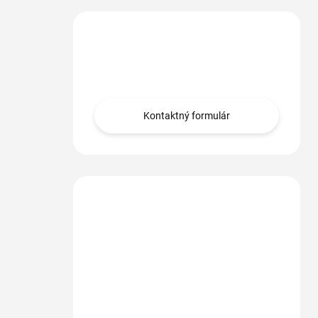
Máte otázku?
Obráťte sa na nás.
Kontaktný formulár