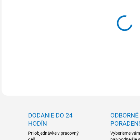
MOŽ
DETA
DODANIE DO 24
ODBORNÉ
HODÍN
PORADEN
Pri objednávke v pracovný
Vyberieme vám
deň
najvhodnejšie 