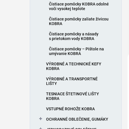
Čistiace pomôcky KOBRA odolné
voči vysokej teplote
Čistiace pomôcky zaliate živicou
KOBRA
Čistiace pomôcky a násady
s prietokom vody KOBRA
Čistiace pomôcky – Pištole na
umývanie KOBRA
VÝROBNÉ A TECHNICKÉ KEFY
KOBRA
VÝROBNÉ A TRANSPORTNÉ
LIŠTY
TESNIACE ŠTETINOVÉ LIŠTY
KOBRA
VSTUPNÉ ROHOŽE KOBRA
OCHRANNÉ OBLEČENIE, GUMÁKY