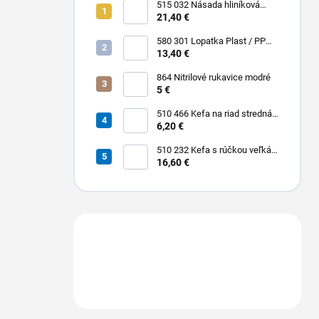
515 032 Násada hliníková
Hliník + Plast / PP 1500 x Ø 25
21,40 €
mm
580 301 Lopatka Plast / PP
310 x 185 / 310 mm
13,40 €
864 Nitrilové rukavice modré
5 €
510 466 Kefa na riad stredná
PBT 0,30 x 25 mm hladká 225
6,20 €
x 35 mm
510 232 Kefa s rúčkou veľká
dlhá stredná PBT 0,30 x 45
16,60 €
mm hladká 400 x 55 mm