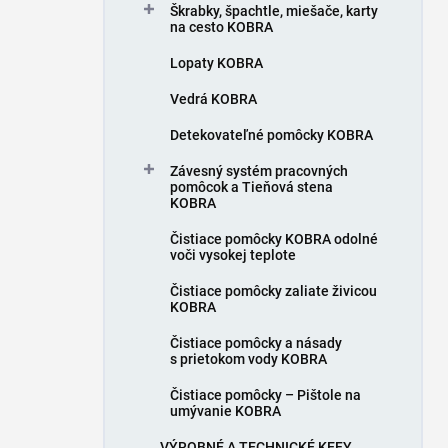
Škrabky, špachtle, miešače, karty
na cesto KOBRA
Lopaty KOBRA
Vedrá KOBRA
Detekovateľné pomôcky KOBRA
Závesný systém pracovných
pomôcok a Tieňová stena
KOBRA
Čistiace pomôcky KOBRA odolné
voči vysokej teplote
Čistiace pomôcky zaliate živicou
KOBRA
Čistiace pomôcky a násady
s prietokom vody KOBRA
Čistiace pomôcky – Pištole na
umývanie KOBRA
VÝROBNÉ A TECHNICKÉ KEFY