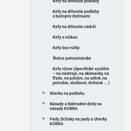
Kefy na drhnutie podlahy
e
l
Kefy na drhnutie podlahy
s bočnými štetinami
Kefy na drhnutie nádrží
Kefy s rúčkou
Kefy bez rúčky
Štetce potravinárske
Kefy rôzne (špecifické využitie
– na nástroje, na skúmavky, na
fľaše, na poháre, na odtok, na
potrubie, slučkové, drôtené ... )
Stierka na podlahu
Násady a Náhradné diely na
násady KOBRA
Pady, Držiaky na pady a Utierky
KOBRA