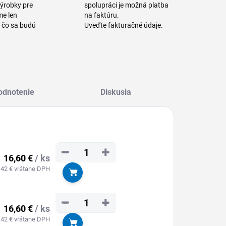
výrobky pre
spolupráci je možná platba
me len
na faktúru.
a čo sa budú
Uveďte fakturačné údaje.
odnotenie
Diskusia
−
+
16,60 €
/ ks
,42 € vrátane DPH
Do košíka
−
+
16,60 €
/ ks
,42 € vrátane DPH