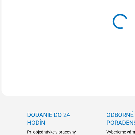
MOŽ
DETA
DODANIE DO 24
ODBORNÉ
HODÍN
PORADEN
Pri objednávke v pracovný
Vyberieme vám