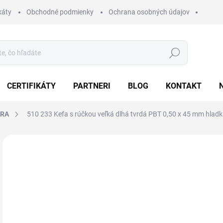
káty
Obchodné podmienky
Ochrana osobných údajov
Hľadať
CERTIFIKÁTY
PARTNERI
BLOG
KONTAKT
BRA
510 233 Kefa s rúčkou veľká dlhá tvrdá PBT 0,50 x 45 mm hlad
Neohodnotené
Podrobnosti hodnotenia
ZNAČKA:
KOBRA
VIAC FARIEB
16
20,
Jedn
Z
cena