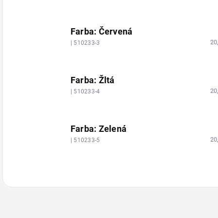
Farba: Červená
20
| 510233-3
Farba: Žltá
20
| 510233-4
Farba: Zelená
20
| 510233-5