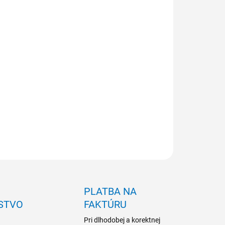
NOSŤ ODBERU OD 1 KS
ILNÉ INFORMÁCIE
OPÝTAŤ SA
PLATBA NA
STVO
FAKTÚRU
Pri dlhodobej a korektnej