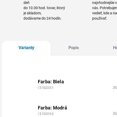
deň
najvhodnejšie 
do 10.00 hod. tovar, ktorý
vás. Potrebuje
je skladom,
vedieť, kde a n
dodávame do 24 hodín.
používať.
Varianty
Popis
H
Farba: Biela
20
| 510233-1
Farba: Modrá
20
| 510233-2