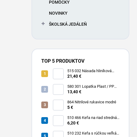
POMÔCKY
NOVINKY
ŠKOLSKÁ JEDÁLEŇ
TOP 5 PRODUKTOV
515 032 Násada hliníková
Hliník + Plast / PP 1500 x Ø 25
21,40 €
mm
580 301 Lopatka Plast / PP
310 x 185 / 310 mm
13,40 €
864 Nitrilové rukavice modré
5 €
510 466 Kefa na riad stredná
PBT 0,30 x 25 mm hladká 225
6,20 €
x 35 mm
510 232 Kefa s rúčkou veľká