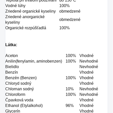
Teplota pri trvalom používaní
do 130°C
Vodné lúhy
100%
Zriedené organické kyseliny
obmedzené
Zriedené anorganické
obmedzené
kyseliny
Organické rozpúšťadlá
100%
Látka:
Aceton
100%
Vhodné
Anilin(fenylamin, aminobenzen)
100%
Nevhodné
Bielidlo
Nevhodné
Benzín
Vhodné
Benzén (Benzen)
100%
Vhodné
Chloryd sodný
Vhodné
Chlornan sodný
10%
Nevhodné
Chloroform
100%
Nevhodné
Čpavková voda
Vhodné
Ethanol (Etylalkohol)
96%
Vhodné
Glycerín
Vhodné