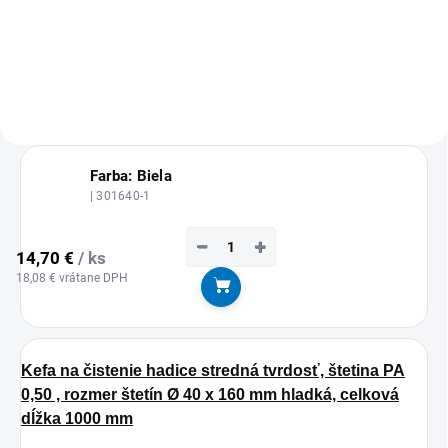
MOŽNOSŤ ODBERU OD 1 KS
Farba: Biela
| 301640-1
−
+
14,70 €
/ ks
18,08 € vrátane DPH
Do košíka
Kefa na čistenie hadice stredná tvrdosť, štetina PA
0,50 , rozmer štetín Ø 40 x 160 mm hladká, celková
dĺžka 1000 mm