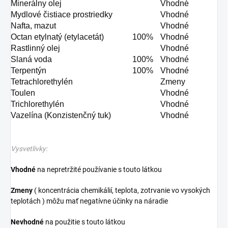
Minerálny olej
Vhodné
Mydlové čistiace prostriedky
Vhodné
Nafta, mazut
Vhodné
Octan etylnatý (etylacetát)
100%
Vhodné
Rastlinný olej
Vhodné
Slaná voda
100%
Vhodné
Terpentýn
100%
Vhodné
Tetrachlorethylén
Zmeny
Toulen
Vhodné
Trichlorethylén
Vhodné
Vazelína (Konzistenčný tuk)
Vhodné
Vysvetlivky:
Vhodné
na nepretržité používanie s touto látkou
Zmeny
( koncentrácia chemikálií, teplota, zotrvanie vo vysokých
teplotách ) môžu mať negatívne účinky na náradie
Nevhodné
na použitie s touto látkou