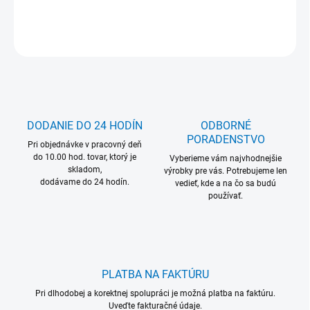
DETAILNÉ INFORMÁCIE
OPÝTAŤ SA
DODANIE DO 24 HODÍN
ODBORNÉ
PORADENSTVO
Pri objednávke v pracovný deň
do 10.00 hod. tovar, ktorý je
Vyberieme vám najvhodnejšie
skladom,
výrobky pre vás. Potrebujeme len
dodávame do 24 hodín.
vedieť, kde a na čo sa budú
používať.
PLATBA NA FAKTÚRU
Pri dlhodobej a korektnej spolupráci je možná platba na faktúru.
Uveďte fakturačné údaje.