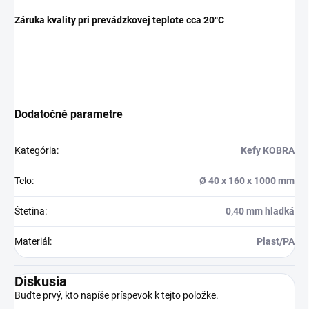
Záruka kvality pri prevádzkovej teplote cca 20°C
Dodatočné parametre
Kategória
:
Kefy KOBRA
Telo
:
Ø 40 x 160 x 1000 mm
Štetina
:
0,40 mm hladká
Materiál
:
Plast/PA
Diskusia
Buďte prvý, kto napíše príspevok k tejto položke.