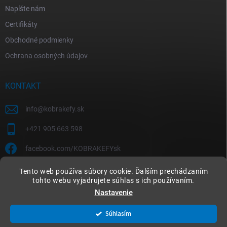
Napíšte nám
Certifikáty
Obchodné podmienky
Ochrana osobných údajov
KONTAKT
info
@
kobrakefy.sk
+421 905 663 598
facebook.com/KOBRAKEFYsk
Tento web používa súbory cookie. Ďalším prechádzaním
tohto webu vyjadrujete súhlas s ich používaním.
Nastavenie
Copyright 2026
kobrakefy.sk
. Všetky práva vyhradené.
Súhlasím
Vytvoril Shoptet