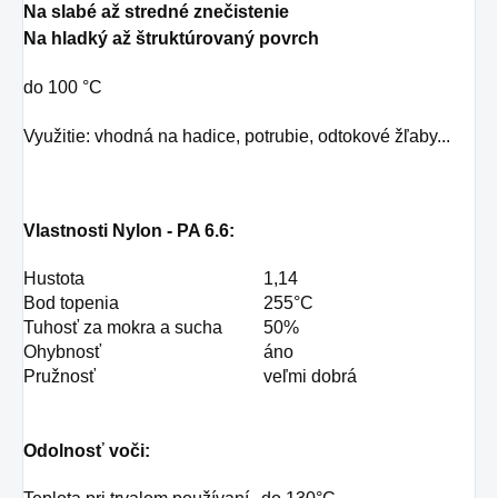
Na slabé až stredné znečistenie
Na hladký až štruktúrovaný povrch
do 100 °C
Využitie: vhodná na hadice, potrubie, odtokové žľaby...
Vlastnosti Nylon - PA 6.6:
Hustota
1,14
Bod topenia
255°C
Tuhosť za mokra a sucha
50%
Ohybnosť
áno
Pružnosť
veľmi dobrá
Odolnosť voči: