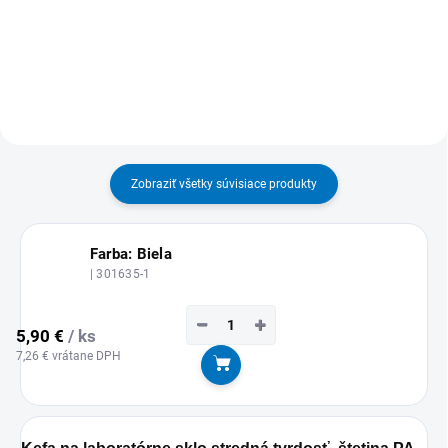
MOŽNOSŤ ODBERU OD 1 KS
MOŽNOSŤ ODBERU OD 1 KS
Zobraziť všetky súvisiace produkty
Farba: Biela
| 301635-1
−
+
5,90 €
/ ks
7,26 € vrátane DPH
Do košíka