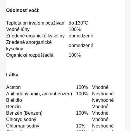
Odolnosť voči:
Teplota pri trvalom používaní
do 130°C
Vodné lúhy
100%
Zriedené organické kyseliny
obmedzené
Zriedené anorganické
obmedzené
kyseliny
Organické rozpúšťadlá
100%
Látka:
Aceton
100%
Vhodné
Anilin(fenylamin, aminobenzen)
100%
Nevhodné
Bielidlo
Nevhodné
Benzín
Vhodné
Benzén (Benzen)
100%
Vhodné
Chloryd sodný
Vhodné
Chlornan sodný
10%
Nevhodné