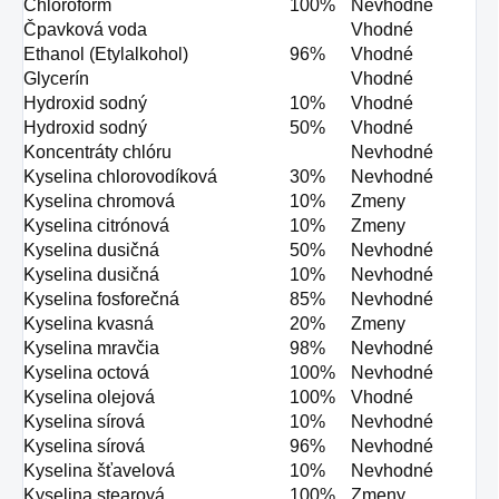
Chloroform
100%
Nevhodné
Čpavková voda
Vhodné
Ethanol (Etylalkohol)
96%
Vhodné
Glycerín
Vhodné
Hydroxid sodný
10%
Vhodné
Hydroxid sodný
50%
Vhodné
Koncentráty chlóru
Nevhodné
Kyselina chlorovodíková
30%
Nevhodné
Kyselina chromová
10%
Zmeny
Kyselina citrónová
10%
Zmeny
Kyselina dusičná
50%
Nevhodné
Kyselina dusičná
10%
Nevhodné
Kyselina fosforečná
85%
Nevhodné
Kyselina kvasná
20%
Zmeny
Kyselina mravčia
98%
Nevhodné
Kyselina octová
100%
Nevhodné
Kyselina olejová
100%
Vhodné
Kyselina sírová
10%
Nevhodné
Kyselina sírová
96%
Nevhodné
Kyselina šťavelová
10%
Nevhodné
Kyselina stearová
100%
Zmeny