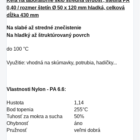
Kefa na laboratórne sklo stredná tvrdosť, štetina PA
0,40 / rozmer štetín Ø 50 x 120 mm hladká, celková
dĺžka 430 mm
Na slabé až stredné znečistenie
Na hladký až štruktúrovaný povrch
do 100 °C
Využitie: vhodná na skúmavky, potrubia, hadičky...
Vlastnosti Nylon - PA 6.6:
Hustota
1,14
Bod topenia
255°C
Tuhosť za mokra a sucha
50%
Ohybnosť
áno
Pružnosť
veľmi dobrá