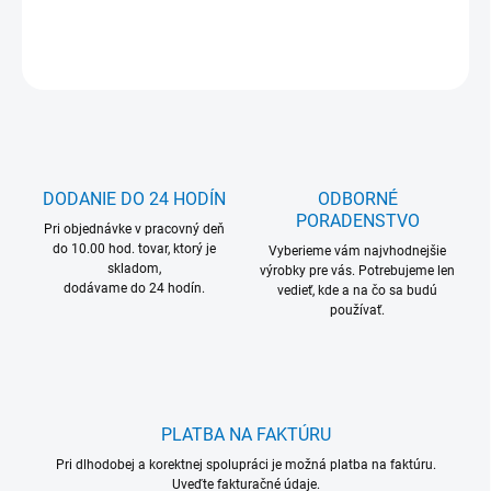
DETAILNÉ INFORMÁCIE
OPÝTAŤ SA
DODANIE DO 24 HODÍN
ODBORNÉ
PORADENSTVO
Pri objednávke v pracovný deň
do 10.00 hod. tovar, ktorý je
Vyberieme vám najvhodnejšie
skladom,
výrobky pre vás. Potrebujeme len
dodávame do 24 hodín.
vedieť, kde a na čo sa budú
používať.
PLATBA NA FAKTÚRU
Pri dlhodobej a korektnej spolupráci je možná platba na faktúru.
Uveďte fakturačné údaje.