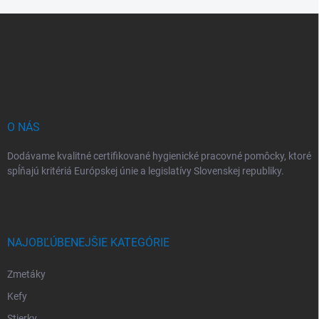
Z
á
p
ä
t
i
e
O NÁS
Dodávame kvalitné certifikované hygienické pracovné pomôcky, ktoré
spĺňajú kritériá Európskej únie a legislatívy Slovenskej republiky.
NAJOBĽÚBENEJŠIE KATEGÓRIE
Zmetáky
Kefy
Stierky