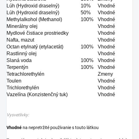
Lúh (Hydroxid draselný)
10%
Vhodné
Lúh (Hydroxid draselný)
50%
Vhodné
Methylalkohol (Methanol)
100%
Vhodné
Minerálny olej
Vhodné
Mydlové čistiace prostriedky
Vhodné
Nafta, mazut
Vhodné
Octan etylnatý (etylacetát)
100%
Vhodné
Rastlinný olej
Vhodné
Slaná voda
100%
Vhodné
Terpentýn
100%
Vhodné
Tetrachlorethylén
Zmeny
Toulen
Vhodné
Trichlorethylén
Vhodné
Vazelína (Konzistenčný tuk)
Vhodné
Vysvetlivky:
Vhodné
na nepretržité používanie s touto látkou