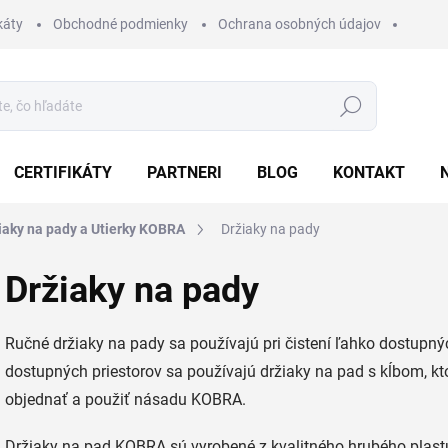
káty
Obchodné podmienky
Ochrana osobných údajov
Hľadať
CERTIFIKÁTY
PARTNERI
BLOG
KONTAKT
iaky na pady a Utierky KOBRA
Držiaky na pady
Držiaky na pady
Ručné držiaky na pady sa používajú pri čistení ľahko dostupný
dostupných priestorov sa používajú držiaky na pad s kĺbom, k
objednať a použiť násadu KOBRA.
Držiaky na pad KOBRA sú vyrobené z kvalitného hrubého plast