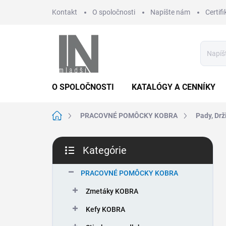
Prejsť
Kontakt
O spoločnosti
Napíšte nám
Certifi
na
obsah
O SPOLOČNOSTI
KATALÓGY A CENNÍKY
Domov
PRACOVNÉ POMÔCKY KOBRA
Pady, Drž
B
Kategórie
o
Preskočiť
č
kategórie
n
PRACOVNÉ POMÔCKY KOBRA
ý
Zmetáky KOBRA
p
a
Kefy KOBRA
n