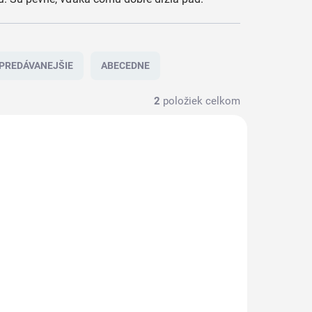
PREDÁVANEJŠIE
ABECEDNE
2
položiek celkom
57101-1
a Pad
 mm