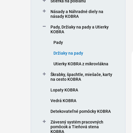
Stierka na podlahu
e
l
Násady a Náhradné diely na
násady KOBRA
Pady, Držiaky na pady a Utierky
KOBRA
Pady
Držiaky na pady
Utierky KOBRA z mikrovlákna
Škrabky, špachtle, miešače, karty
na cesto KOBRA
Lopaty KOBRA
Vedrá KOBRA
Detekovateľné pomôcky KOBRA
Závesný systém pracovných
pomôcok a Tieňová stena
KOBRA