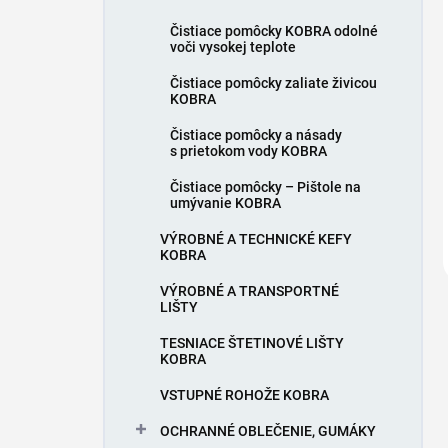
Čistiace pomôcky KOBRA odolné
voči vysokej teplote
Čistiace pomôcky zaliate živicou
KOBRA
Čistiace pomôcky a násady
s prietokom vody KOBRA
Čistiace pomôcky – Pištole na
umývanie KOBRA
VÝROBNÉ A TECHNICKÉ KEFY
KOBRA
VÝROBNÉ A TRANSPORTNÉ
LIŠTY
TESNIACE ŠTETINOVÉ LIŠTY
KOBRA
VSTUPNÉ ROHOŽE KOBRA
OCHRANNÉ OBLEČENIE, GUMÁKY