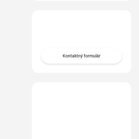
Máte otázku?
Obráťte sa na nás.
Kontaktný formulár