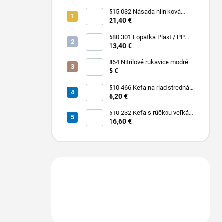
515 032 Násada hliníková
Hliník + Plast / PP 1500 x Ø 25
21,40 €
mm
580 301 Lopatka Plast / PP
310 x 185 / 310 mm
13,40 €
864 Nitrilové rukavice modré
5 €
510 466 Kefa na riad stredná
PBT 0,30 x 25 mm hladká 225
6,20 €
x 35 mm
510 232 Kefa s rúčkou veľká
dlhá stredná PBT 0,30 x 45
16,60 €
mm hladká 400 x 55 mm