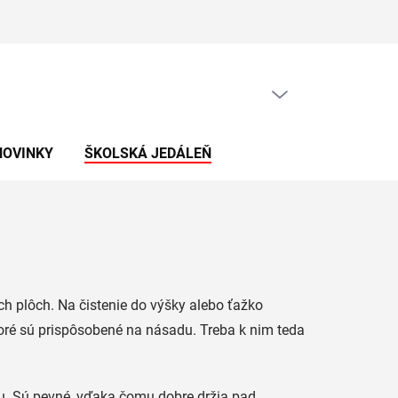
PRÁZDNY KOŠÍK
NÁKUPNÝ
KOŠÍK
NOVINKY
ŠKOLSKÁ JEDÁLEŇ
ch plôch. Na čistenie do výšky alebo ťažko
toré sú prispôsobené na násadu. Treba k nim teda
u. Sú pevné, vďaka čomu dobre držia pad.