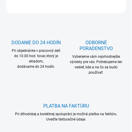
OPÝTAŤ SA
DODANIE DO 24 HODÍN
ODBORNÉ
PORADENSTVO
Pri objednávke v pracovný deň
do 10.00 hod. tovar, ktorý je
Vyberieme vám najvhodnejšie
skladom,
výrobky pre vás. Potrebujeme len
dodávame do 24 hodín.
vedieť, kde a na čo sa budú
používať.
PLATBA NA FAKTÚRU
Pri dlhodobej a korektnej spolupráci je možná platba na faktúru.
Uveďte fakturačné údaje.