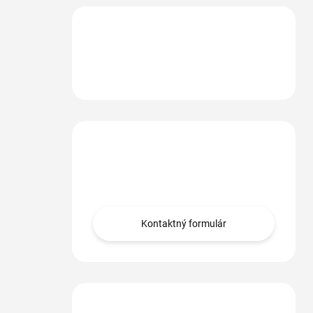
Máte otázku?
Obráťte sa na nás.
Kontaktný formulár