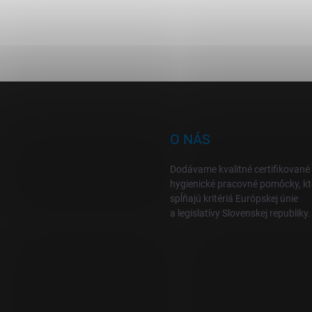
O NÁS
Dodávame kvalitné certifikované
hygienické pracovné pomôcky, kt
spĺňajú kritériá Európskej únie
a legislatívy Slovenskej republiky.