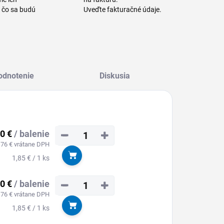
a čo sa budú
Uveďte fakturačné údaje.
odnotenie
Diskusia
50 €
/ balenie
−
+
,76 € vrátane DPH
Jednotková
1,85 € / 1 ks
Do košíka
cena:
50 €
/ balenie
−
+
,76 € vrátane DPH
Jednotková
1,85 € / 1 ks
Do košíka
cena: