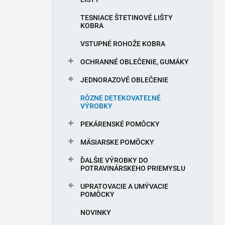
e
l
TESNIACE ŠTETINOVÉ LIŠTY
KOBRA
VSTUPNÉ ROHOŽE KOBRA
OCHRANNÉ OBLEČENIE, GUMÁKY
JEDNORAZOVÉ OBLEČENIE
RÔZNE DETEKOVATEĽNÉ
VÝROBKY
PEKÁRENSKÉ POMÔCKY
MÄSIARSKE POMÔCKY
ĎALŠIE VÝROBKY DO
POTRAVINÁRSKEHO PRIEMYSLU
UPRATOVACIE A UMÝVACIE
POMÔCKY
NOVINKY