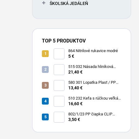
ŠKOLSKÁ JEDÁLEŇ
TOP 5 PRODUKTOV
864 Nitrilové rukavice modré
5 €
515 032 Násada hliníková
Hliník + Plast / PP 1500 x Ø 25
21,40 €
mm
580 301 Lopatka Plast / PP
310 x 185 / 310 mm
13,40 €
510 232 Kefa s rúčkou veľká
dlhá stredná PBT 0,30 x 45
16,60 €
mm hladká 400 x 55 mm
802/1/23 PP čiapka CLIP
harmonikovo poskladaná
3,50 €
veľkosť Ø cca 57,5 cm, 23"