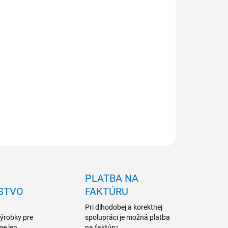
NOSŤ ODBERU OD 1 BALENIA
ILNÉ INFORMÁCIE
OPÝTAŤ SA
PLATBA NA
STVO
FAKTÚRU
Pri dlhodobej a korektnej
výrobky pre
spolupráci je možná platba
me len
na faktúru.