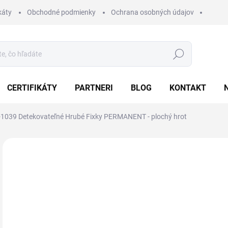
káty
Obchodné podmienky
Ochrana osobných údajov
Hľadať
CERTIFIKÁTY
PARTNERI
BLOG
KONTAKT
-1039 Detekovateľné Hrubé Fixky PERMANENT - plochý hrot
Neohodnotené
Podrobnosti hodnotenia
ZNAČKA:
EU
18
22,
Jedn
1,85 
cena
Z