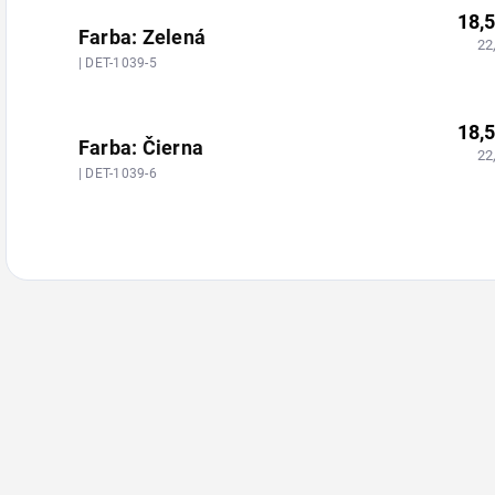
18,
Farba: Zelená
22
| DET-1039-5
18,
Farba: Čierna
22
| DET-1039-6