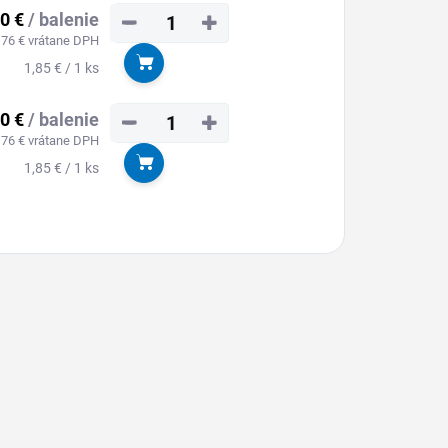
50 €
/ balenie
−
+
,76 € vrátane DPH
Jednotková
1,85 € / 1 ks
Do košíka
cena:
50 €
/ balenie
−
+
,76 € vrátane DPH
Jednotková
1,85 € / 1 ks
Do košíka
cena: