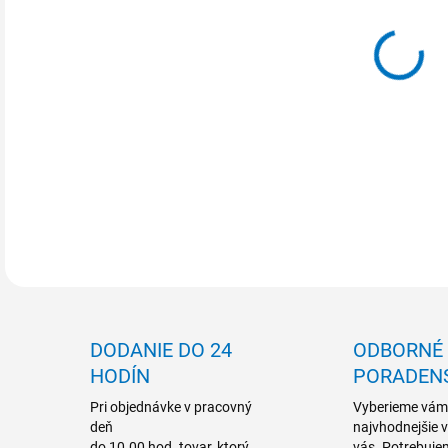
MOŽ
DETA
DODANIE DO 24
ODBORNÉ
HODÍN
PORADEN
Pri objednávke v pracovný
Vyberieme vám
deň
najvhodnejšie 
do 10.00 hod. tovar, ktorý
vás. Potrebuje