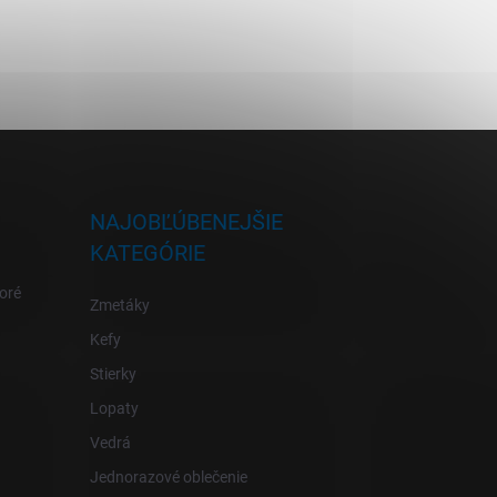
NAJOBĽÚBENEJŠIE
KATEGÓRIE
oré
Zmetáky
Kefy
Stierky
Lopaty
Vedrá
Jednorazové oblečenie