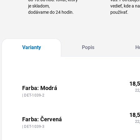
je skladom,
vedieť, kde a n
dodávame do 24 hodín.
používať.
Varianty
Popis
H
18,
Farba: Modrá
22
| DET-1039-2
18,
Farba: Červená
22
| DET-1039-3