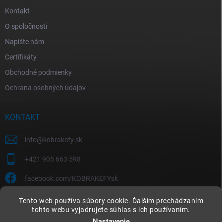
Kontakt
O spoločnosti
Napíšte nám
Certifikáty
Obchodné podmienky
Ochrana osobných údajov
KONTAKT
info
@
kobrakefy.sk
+421 905 663 598
facebook.com/KOBRAKEFYsk
Tento web používa súbory cookie. Ďalším prechádzaním
tohto webu vyjadrujete súhlas s ich používaním.
Nastavenie