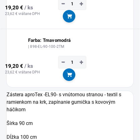
−
+
19,20 €
/ ks
23,62 € vrátane DPH
Do košíka
Farba: Tmavomodrá
| 898-EL-90-100-2TM
−
+
19,20 €
/ ks
23,62 € vrátane DPH
Do košíka
Zástera aproTex -EL90- s vnútornou stranou - textil s
ramienkom na krk, zapínanie gumička s kovovým
háčikom
Šírka 90 cm
Dĺžka 100 cm