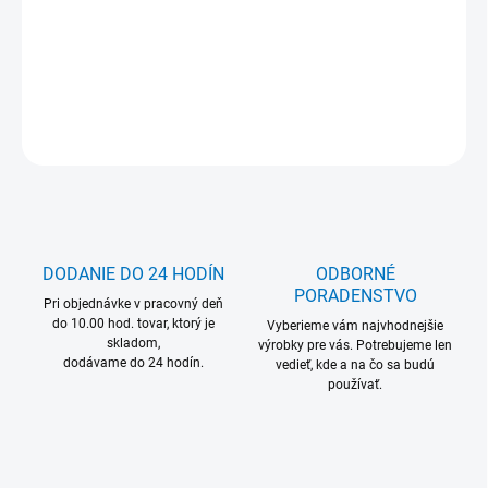
MOŽNOSŤ ODBERU OD 1 KS
DETAILNÉ INFORMÁCIE
OPÝTAŤ SA
DODANIE DO 24 HODÍN
ODBORNÉ
PORADENSTVO
Pri objednávke v pracovný deň
do 10.00 hod. tovar, ktorý je
Vyberieme vám najvhodnejšie
skladom,
výrobky pre vás. Potrebujeme len
dodávame do 24 hodín.
vedieť, kde a na čo sa budú
používať.