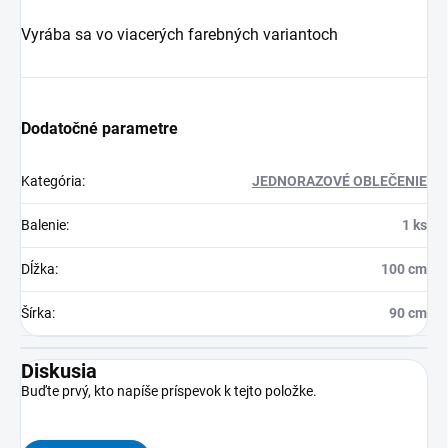
Vyrába sa vo viacerých farebných variantoch
Dodatočné parametre
Kategória
:
JEDNORAZOVÉ OBLEČENIE
Balenie
:
1 ks
Dĺžka
:
100 cm
Šírka
:
90 cm
Diskusia
Buďte prvý, kto napíše príspevok k tejto položke.