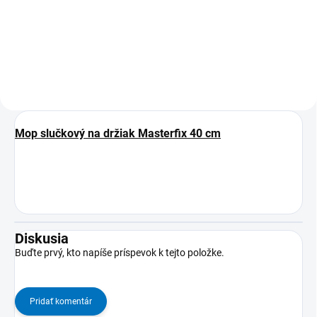
MOŽNOSŤ ODBERU OD 1 KS
Mop slučkový na držiak Masterfix 40 cm
Diskusia
Buďte prvý, kto napíše príspevok k tejto položke.
Pridať komentár