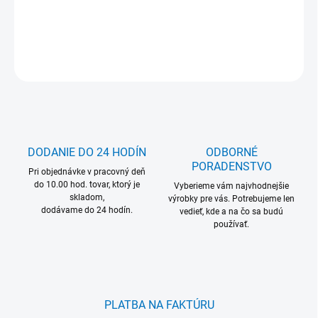
DETAILNÉ INFORMÁCIE
OPÝTAŤ SA
DODANIE DO 24 HODÍN
ODBORNÉ
PORADENSTVO
Pri objednávke v pracovný deň
do 10.00 hod. tovar, ktorý je
Vyberieme vám najvhodnejšie
skladom,
výrobky pre vás. Potrebujeme len
dodávame do 24 hodín.
vedieť, kde a na čo sa budú
používať.
PLATBA NA FAKTÚRU