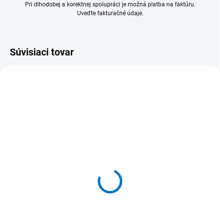
Pri dlhodobej a korektnej spolupráci je možná platba na faktúru.
Uveďte fakturačné údaje.
Súvisiaci tovar
731
731 Držiak mopu
Masterfix 40 x 11 cm
45 €
55,35 € vrátane DPH
Detail