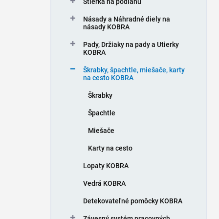
Stierka na podlahu
e
l
Násady a Náhradné diely na
násady KOBRA
Pady, Držiaky na pady a Utierky
KOBRA
Škrabky, špachtle, miešače, karty
na cesto KOBRA
Škrabky
Špachtle
Miešače
Karty na cesto
Lopaty KOBRA
Vedrá KOBRA
Detekovateľné pomôcky KOBRA
Závesný systém pracovných