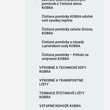
pomôcok a Tieňová stena
KOBRA
Čistiace pomôcky KOBRA odolné
voči vysokej teplote
Čistiace pomôcky zaliate živicou
KOBRA
Čistiace pomôcky a násady
s prietokom vody KOBRA
Čistiace pomôcky – Pištole na
umývanie KOBRA
VÝROBNÉ A TECHNICKÉ KEFY
KOBRA
VÝROBNÉ A TRANSPORTNÉ
LIŠTY
TESNIACE ŠTETINOVÉ LIŠTY
KOBRA
VSTUPNÉ ROHOŽE KOBRA