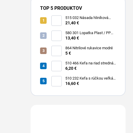
TOP 5 PRODUKTOV
515 032 Násada hliníková
Hliník + Plast / PP 1500 x Ø 25
21,40 €
mm
580 301 Lopatka Plast / PP
310 x 185 / 310 mm
13,40 €
864 Nitrilové rukavice modré
5 €
510 466 Kefa na riad stredná
PBT 0,30 x 25 mm hladká 225
6,20 €
x 35 mm
510 232 Kefa s rúčkou veľká
dlhá stredná PBT 0,30 x 45
16,60 €
mm hladká 400 x 55 mm