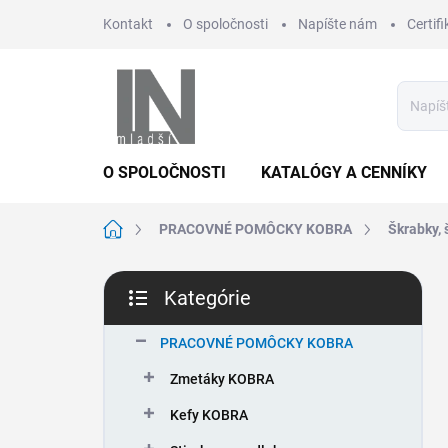
Prejsť
Kontakt
O spoločnosti
Napíšte nám
Certifi
na
obsah
O SPOLOČNOSTI
KATALÓGY A CENNÍKY
Domov
PRACOVNÉ POMÔCKY KOBRA
Škrabky, 
B
Kategórie
o
Preskočiť
č
kategórie
n
PRACOVNÉ POMÔCKY KOBRA
ý
Zmetáky KOBRA
p
a
Kefy KOBRA
n