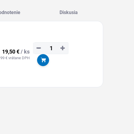
odnotenie
Diskusia
−
+
19,50 €
/ ks
,99 € vrátane DPH
Do košíka