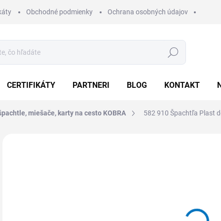
káty
Obchodné podmienky
Ochrana osobných údajov
Hľadať
CERTIFIKÁTY
PARTNERI
BLOG
KONTAKT
špachtle, miešače, karty na cesto KOBRA
582 910 Špachtľa Plast 
Neohodnotené
Podrobnosti hodnotenia
ZNAČKA:
KOBRA
19
23,
Jedn
Z
cena