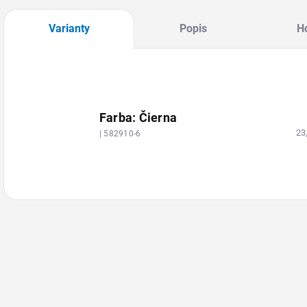
Varianty
Popis
H
Farba: Čierna
23
| 582910-6