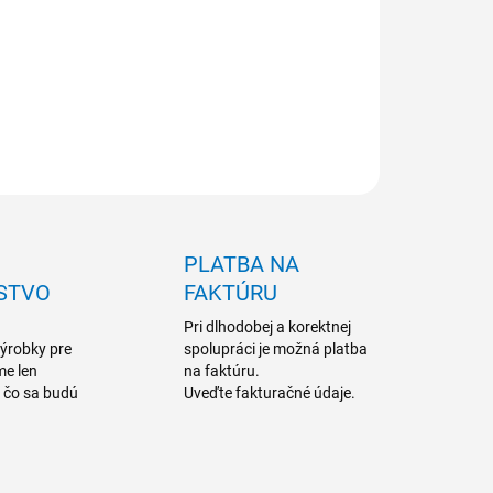
NOSŤ ODBERU OD 1 KS
ILNÉ INFORMÁCIE
OPÝTAŤ SA
PLATBA NA
STVO
FAKTÚRU
Pri dlhodobej a korektnej
výrobky pre
spolupráci je možná platba
me len
na faktúru.
a čo sa budú
Uveďte fakturačné údaje.