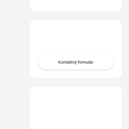
Máte otázku?
Obráťte sa na nás.
Kontaktný formulár