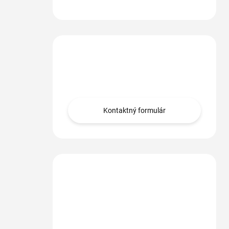
Máte otázku?
Obráťte sa na nás.
Kontaktný formulár