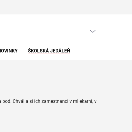
PRÁZDNY KOŠÍK
NÁKUPNÝ
KOŠÍK
NOVINKY
ŠKOLSKÁ JEDÁLEŇ
od. Chvália si ich zamestnanci v mliekarni, v