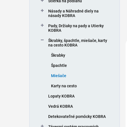
Stierka na podlahu
e
l
Násady a Náhradné diely na
násady KOBRA
Pady, Držiaky na pady a Utierky
KOBRA
Škrabky, špachtle, miešače, karty
na cesto KOBRA
Škrabky
Špachtle
Miešače
Karty na cesto
Lopaty KOBRA
Vedrá KOBRA
Detekovateľné pomôcky KOBRA
Závesný systém pracovných