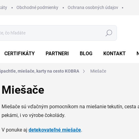
káty
Obchodné podmienky
Ochrana osobných údajov
Hľadať
CERTIFIKÁTY
PARTNERI
BLOG
KONTAKT
špachtle, miešače, karty na cesto KOBRA
Miešače
Miešače
Miešače sú vďačným pomocníkom na miešanie tekutín, cesta a p
pekárni, i vo výrobe čokolády.
V ponuke aj
detekovateľné miešače
.