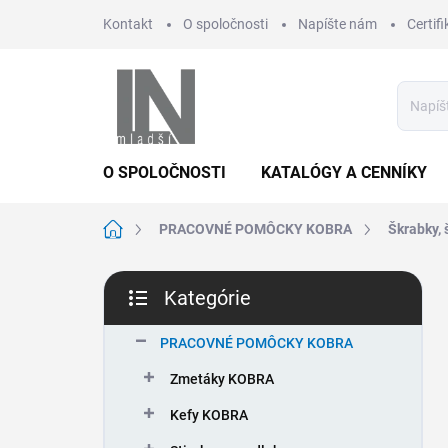
Prejsť
Kontakt
O spoločnosti
Napíšte nám
Certifi
na
obsah
O SPOLOČNOSTI
KATALÓGY A CENNÍKY
Domov
PRACOVNÉ POMÔCKY KOBRA
Škrabky, 
B
Kategórie
o
Preskočiť
č
kategórie
n
PRACOVNÉ POMÔCKY KOBRA
ý
Zmetáky KOBRA
p
a
Kefy KOBRA
n