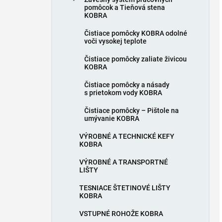
pomôcok a Tieňová stena
KOBRA
Čistiace pomôcky KOBRA odolné
voči vysokej teplote
Čistiace pomôcky zaliate živicou
KOBRA
Čistiace pomôcky a násady
s prietokom vody KOBRA
Čistiace pomôcky – Pištole na
umývanie KOBRA
VÝROBNÉ A TECHNICKÉ KEFY
KOBRA
VÝROBNÉ A TRANSPORTNÉ
LIŠTY
TESNIACE ŠTETINOVÉ LIŠTY
KOBRA
VSTUPNÉ ROHOŽE KOBRA