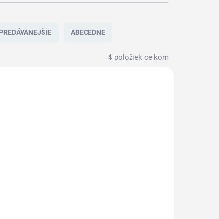
PREDÁVANEJŠIE
ABECEDNE
4
položiek celkom
VIAC FARIEB
15111-1
548290-1
548 290 Miešač /
Škrabka tvrdá PP 112 x
135 x
235 mm