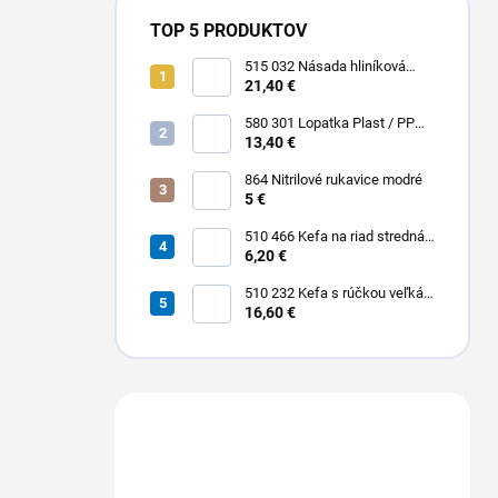
TOP 5 PRODUKTOV
515 032 Násada hliníková
Hliník + Plast / PP 1500 x Ø 25
21,40 €
mm
580 301 Lopatka Plast / PP
310 x 185 / 310 mm
13,40 €
864 Nitrilové rukavice modré
5 €
510 466 Kefa na riad stredná
PBT 0,30 x 25 mm hladká 225
6,20 €
x 35 mm
510 232 Kefa s rúčkou veľká
dlhá stredná PBT 0,30 x 45
16,60 €
mm hladká 400 x 55 mm