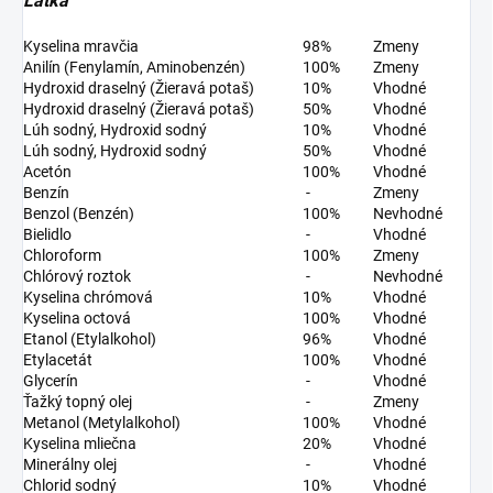
Látka
Kyselina mravčia
98%
Zmeny
Anilín (Fenylamín, Aminobenzén)
100%
Zmeny
Hydroxid draselný (Žieravá potaš)
10%
Vhodné
Hydroxid draselný (Žieravá potaš)
50%
Vhodné
Lúh sodný, Hydroxid sodný
10%
Vhodné
Lúh sodný, Hydroxid sodný
50%
Vhodné
Acetón
100%
Vhodné
Benzín
-
Zmeny
Benzol (Benzén)
100%
Nevhodné
Bielidlo
-
Vhodné
Chloroform
100%
Zmeny
Chlórový roztok
-
Nevhodné
Kyselina chrómová
10%
Vhodné
Kyselina octová
100%
Vhodné
Etanol (Etylalkohol)
96%
Vhodné
Etylacetát
100%
Vhodné
Glycerín
-
Vhodné
Ťažký topný olej
-
Zmeny
Metanol (Metylalkohol)
100%
Vhodné
Kyselina mliečna
20%
Vhodné
Minerálny olej
-
Vhodné
Chlorid sodný
10%
Vhodné