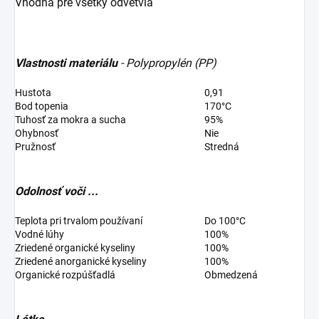
Vhodná pre všetky odvetvia
Vlastnosti materiálu
- Polypropylén (PP)
Hustota
0,91
Bod topenia
170°C
Tuhosť za mokra a sucha
95%
Ohybnosť
Nie
Pružnosť
Stredná
Odolnosť voči ...
Teplota pri trvalom používaní
Do 100°C
Vodné lúhy
100%
Zriedené organické kyseliny
100%
Zriedené anorganické kyseliny
100%
Organické rozpúšťadlá
Obmedzená