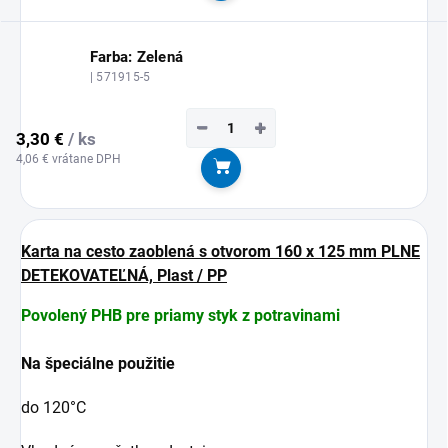
Farba: Zelená
| 571915-5
−
+
3,30 €
/ ks
4,06 € vrátane DPH
Do košíka
Karta na cesto zaoblená s otvorom 160 x 125 mm PLNE
DETEKOVATEĽNÁ, Plast / PP
Povolený PHB pre priamy styk z potravinami
Na špeciálne použitie
do 120°C