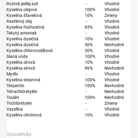
Roztok jedlej soli
-
Vhodné
Kyselina olejová
100%
Vhodné
Kyselina šťavelová
10%
Zmeny
Rastlinný olej
-
Vhodné
Kyselina fosforečná
85%
Vhodné
Tekutý amoniak
-
Vhodné
Kyselina dusičná
10%
Vhodné
Kyselina dusičná
50%
Nevhodné
Kyselina chlorovodíková
30%
Vhodné
Slaná voda
100%
Vhodné
Kyselina sírová
10%
Vhodné
Kyselina sírová
96%
Nevhodné
Mydlo
-
Vhodné
Kyselina stearová
100%
Vhodné
Terpentín
100%
Nevhodné
Tetrachlóretylén
-
Nevhodné
Toulén
100%
Nevhodné
Trichlóretylén
-
Zmeny
Vazelína
-
Vhodné
Kyselina citrónová
10%
Vhodné
Vysvetlivky: