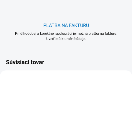
PLATBA NA FAKTÚRU
Pri dlhodobej a korektnej spolupráci je možná platba na faktúru.
Uveďte fakturačné údaje.
Súvisiaci tovar
VIAC FARIEB
VIAC FARIEB
515032-1
515932-1
515 032 Násada
515 932 Násada