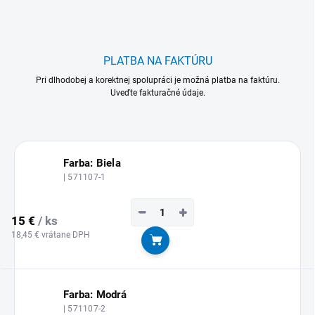
PLATBA NA FAKTÚRU
Pri dlhodobej a korektnej spolupráci je možná platba na faktúru.
Uveďte fakturačné údaje.
Farba: Biela
| 571107-1
−
+
15 €
/ ks
18,45 € vrátane DPH
Do košíka
Farba: Modrá
| 571107-2