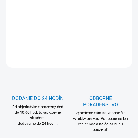
Jednotková
Zvoľte variant
cena:
MOŽNOSŤ ODBERU OD 1 KS
DETAILNÉ INFORMÁCIE
OPÝTAŤ SA
DODANIE DO 24 HODÍN
ODBORNÉ
PORADENSTVO
Pri objednávke v pracovný deň
do 10.00 hod. tovar, ktorý je
Vyberieme vám najvhodnejšie
skladom,
výrobky pre vás. Potrebujeme len
dodávame do 24 hodín.
vedieť, kde a na čo sa budú
používať.