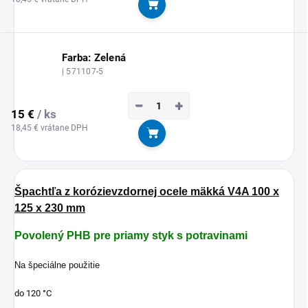
Do košíka
Farba: Zelená
| 571107-5
−
+
15 €
/ ks
18,45 € vrátane DPH
Do košíka
Špachtľa z korózievzdornej ocele mäkká V4A 100 x
125 x 230 mm
Povolený PHB pre priamy styk s potravinami
Na špeciálne použitie
do 120 °C