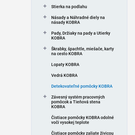
n
Stierka na podlahu
e
l
Násady a Náhradné diely na
násady KOBRA
Pady, Držiaky na pady a Utierky
KOBRA
Škrabky, špachtle, miešače, karty
na cesto KOBRA
Lopaty KOBRA
Vedrá KOBRA
Detekovateľné pomôcky KOBRA
Závesný systém pracovných
pomôcok a Tieňová stena
KOBRA
Čistiace pomôcky KOBRA odolné
voči vysokej teplote
Čistiace pomôcky zaliate živicou