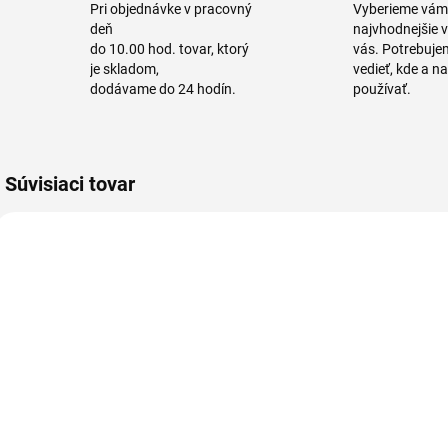
Pri objednávke v pracovný
Vyberieme vám
deň
najvhodnejšie 
do 10.00 hod. tovar, ktorý
vás. Potrebuje
je skladom,
vedieť, kde a n
dodávame do 24 hodín.
používať.
Súvisiaci tovar
VIAC FARIEB
VIAC FARIEB
515032-1
515932-1
515 032
515 932
Násada
Násada
h
hliníková
hliníková