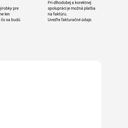
Pri dlhodobej a korektnej
výrobky pre
spolupráci je možná platba
me len
na faktúru.
a čo sa budú
Uveďte fakturačné údaje.
1138/1
1139/1
1138 Násada
1139 Násada
liníková na
hliníková na
držiak mopu
držiak mopu