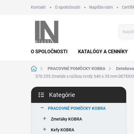
Prejsť
Kontakt
O spoločnosti
Napíšte nám
Certifi
na
obsah
O SPOLOČNOSTI
KATALÓGY A CENNÍKY
Domov
PRACOVNÉ POMÔCKY KOBRA
Detekov
570 255 Zmeták s rúčkou tvrdý 340 x 35 mm DETEK
B
Kategórie
o
Preskočiť
č
kategórie
n
PRACOVNÉ POMÔCKY KOBRA
ý
Zmetáky KOBRA
p
a
Kefy KOBRA