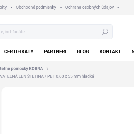
káty
Obchodné podmienky
Ochrana osobných údajov
Hľadať
CERTIFIKÁTY
PARTNERI
BLOG
KONTAKT
ateľné pomôcky KOBRA
OVATEĽNÁ LEN ŠTETINA / PBT 0,60 x 55 mm hladká
Neohodnotené
Podrobnosti hodnotenia
ZNAČKA:
KOBRA
NOVINKA
13
17,
Jedn