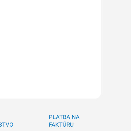
voľte variant
:
NOSŤ ODBERU OD 1 KS
ILNÉ INFORMÁCIE
OPÝTAŤ SA
PLATBA NA
STVO
FAKTÚRU