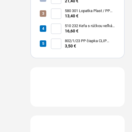
Hliník + Plast / PP 1500 x Ø 25
21,40 €
mm
580 301 Lopatka Plast / PP
310 x 185 / 310 mm
13,40 €
510 232 Kefa s rúčkou veľká
dlhá stredná PBT 0,30 x 45
16,60 €
mm hladká 400 x 55 mm
802/1/23 PP čiapka CLIP
harmonikovo poskladaná
3,50 €
veľkosť Ø cca 57,5 cm, 23"
Máte otázku?