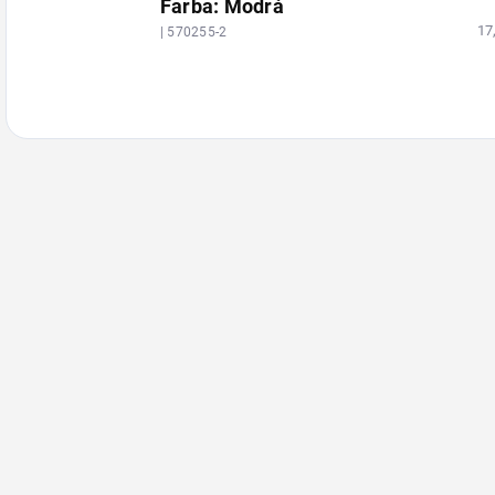
Farba: Modrá
17
| 570255-2