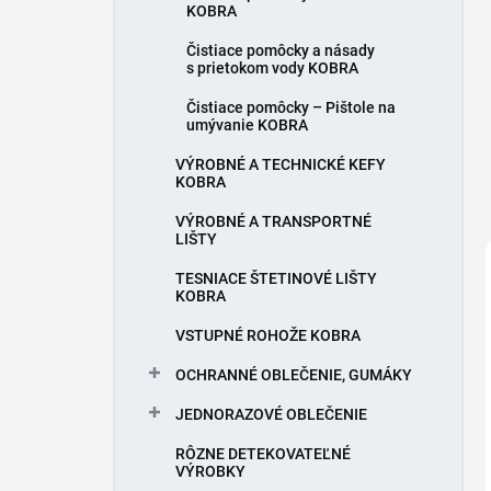
KOBRA
Čistiace pomôcky a násady
s prietokom vody KOBRA
Čistiace pomôcky – Pištole na
umývanie KOBRA
VÝROBNÉ A TECHNICKÉ KEFY
KOBRA
VÝROBNÉ A TRANSPORTNÉ
LIŠTY
TESNIACE ŠTETINOVÉ LIŠTY
KOBRA
VSTUPNÉ ROHOŽE KOBRA
OCHRANNÉ OBLEČENIE, GUMÁKY
JEDNORAZOVÉ OBLEČENIE
RÔZNE DETEKOVATEĽNÉ
VÝROBKY