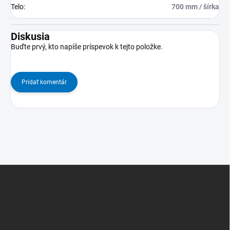
Telo
:
700 mm / šírka
Diskusia
Buďte prvý, kto napíše príspevok k tejto položke.
Pridať komentár
Z
á
p
ä
t
i