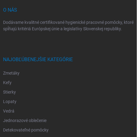
e
O NÁS
Dodávame kvalitné certifikované hygienické pracovné pomôcky, ktoré
spĺňajú kritériá Európskej únie a legislatívy Slovenskej republiky.
NAJOBĽÚBENEJŠIE KATEGÓRIE
Zmetáky
Kefy
Stierky
Lopaty
Vedrá
Jednorazové oblečenie
Detekovateľné pomôcky