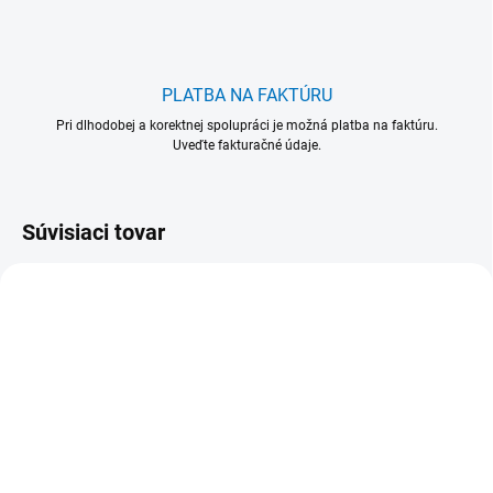
PLATBA NA FAKTÚRU
Pri dlhodobej a korektnej spolupráci je možná platba na faktúru.
Uveďte fakturačné údaje.
Súvisiaci tovar
VIAC FARIEB
VIAC FARIEB
515032-1
515932-1
515 032 Násada
515 932 Násada