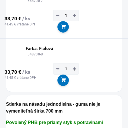
| 548700-7
−
+
33,70 €
/ ks
41,45 € vrátane DPH
Do košíka
Farba: Fialová
| 548700-8
−
+
33,70 €
/ ks
41,45 € vrátane DPH
Do košíka
Stierka na násadu jednodielna - guma nie je
vymeniteľná šírka 700 mm
Povolený PHB pre priamy styk s potravinami