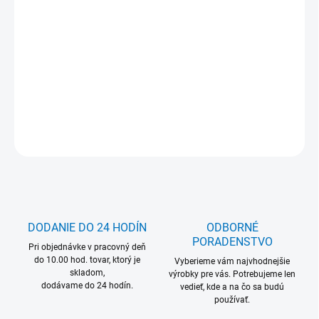
Jednotková
Zvoľte variant
cena:
MOŽNOSŤ ODBERU OD 1 KS
DETAILNÉ INFORMÁCIE
OPÝTAŤ SA
DODANIE DO 24 HODÍN
ODBORNÉ
PORADENSTVO
Pri objednávke v pracovný deň
do 10.00 hod. tovar, ktorý je
Vyberieme vám najvhodnejšie
skladom,
výrobky pre vás. Potrebujeme len
dodávame do 24 hodín.
vedieť, kde a na čo sa budú
používať.