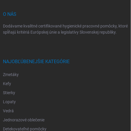
i
e
O NÁS
Dodávame kvalitné certifikované hygienické pracovné pomôcky, ktoré
spĺňajú kritériá Európskej únie a legislatívy Slovenskej republiky.
NAJOBĽÚBENEJŠIE KATEGÓRIE
Zmetáky
Kefy
Stierky
Lopaty
Vedrá
Jednorazové oblečenie
Detekovateľné pomôcky