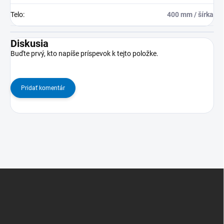
Telo
:
400 mm / šírka
Diskusia
Buďte prvý, kto napíše príspevok k tejto položke.
Pridať komentár
Z
á
p
ä
t