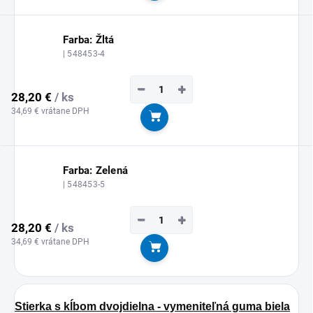
Farba: Žltá
| 548453-4
−
+
28,20 €
/ ks
34,69 € vrátane DPH
Do košíka
Farba: Zelená
| 548453-5
−
+
28,20 €
/ ks
34,69 € vrátane DPH
Do košíka
Stierka s kĺbom dvojdielna - vymeniteľná guma biela