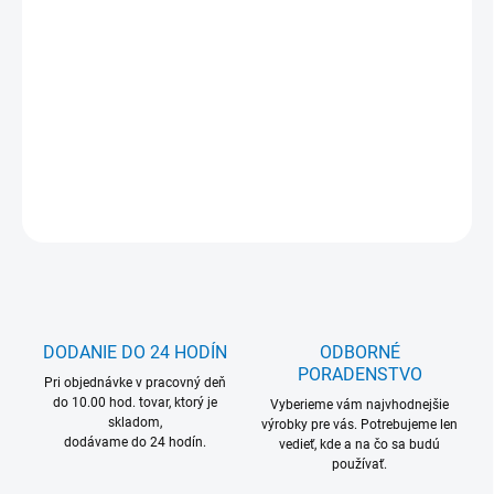
Jednotková
Zvoľte variant
cena:
MOŽNOSŤ ODBERU OD 1 KS
DETAILNÉ INFORMÁCIE
OPÝTAŤ SA
DODANIE DO 24 HODÍN
ODBORNÉ
PORADENSTVO
Pri objednávke v pracovný deň
do 10.00 hod. tovar, ktorý je
Vyberieme vám najvhodnejšie
skladom,
výrobky pre vás. Potrebujeme len
dodávame do 24 hodín.
vedieť, kde a na čo sa budú
používať.