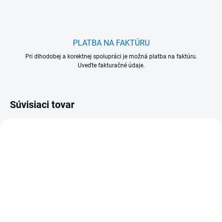
PLATBA NA FAKTÚRU
Pri dlhodobej a korektnej spolupráci je možná platba na faktúru.
Uveďte fakturačné údaje.
Súvisiaci tovar
VIAC FARIEB
VIAC FARIEB
515032-1
515932-1
515 032 Násada
515 932 Násada