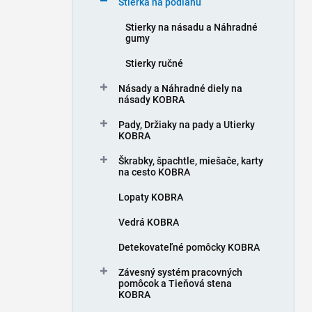
Stierka na podlahu
e
l
Stierky na násadu a Náhradné
gumy
Stierky ručné
Násady a Náhradné diely na
násady KOBRA
Pady, Držiaky na pady a Utierky
KOBRA
Škrabky, špachtle, miešače, karty
na cesto KOBRA
Lopaty KOBRA
Vedrá KOBRA
Detekovateľné pomôcky KOBRA
Závesný systém pracovných
pomôcok a Tieňová stena
KOBRA