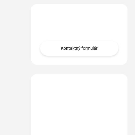
Máte otázku?
Obráťte sa na nás.
Kontaktný formulár