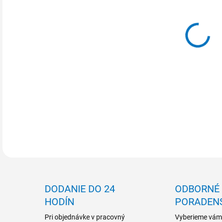
MOŽ
DETA
DODANIE DO 24
ODBORNÉ
HODÍN
PORADEN
Pri objednávke v pracovný
Vyberieme vám