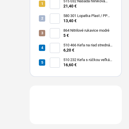
515 032 Násada hliníková
Hliník + Plast / PP 1500 x Ø 25
21,40 €
mm
580 301 Lopatka Plast / PP
310 x 185 / 310 mm
13,40 €
864 Nitrilové rukavice modré
5 €
510 466 Kefa na riad stredná
PBT 0,30 x 25 mm hladká 225
6,20 €
x 35 mm
510 232 Kefa s rúčkou veľká
dlhá stredná PBT 0,30 x 45
16,60 €
mm hladká 400 x 55 mm