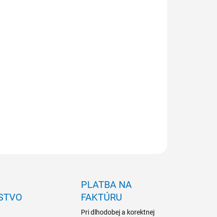
NOSŤ ODBERU OD 1 KS
ILNÉ INFORMÁCIE
OPÝTAŤ SA
PLATBA NA
STVO
FAKTÚRU
Pri dlhodobej a korektnej