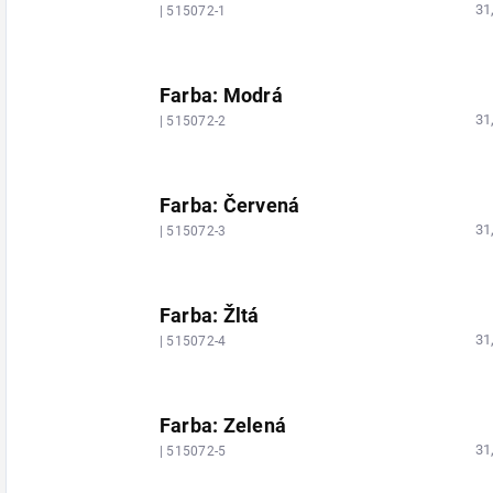
31
| 515072-1
Farba: Modrá
31
| 515072-2
Farba: Červená
31
| 515072-3
Farba: Žltá
31
| 515072-4
Farba: Zelená
31
| 515072-5