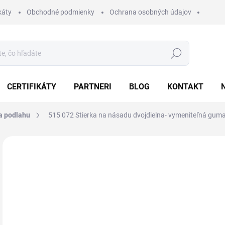
káty
Obchodné podmienky
Ochrana osobných údajov
Hľadať
CERTIFIKÁTY
PARTNERI
BLOG
KONTAKT
a podlahu
515 072 Stierka na násadu dvojdielna- vymeniteľná guma
Neohodnotené
Podrobnosti hodnotenia
ZNAČKA:
KOBRA
VIAC FARIEB
25
31,
Jedn
Z
cena