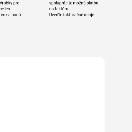
výrobky pre
spolupráci je možná platba
me len
na faktúru.
a čo sa budú
Uveďte fakturačné údaje.
515076-1
1138/1
515 076
1138 Násada
Náhradná
hliníková na
guma do
držiak mopu
tierky čierna
MASTERCLIP