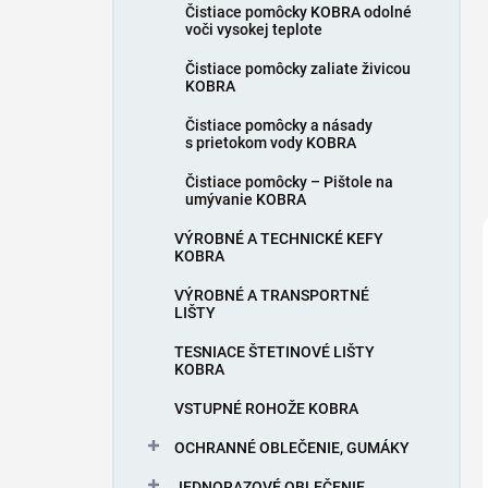
Čistiace pomôcky KOBRA odolné
voči vysokej teplote
Čistiace pomôcky zaliate živicou
KOBRA
Čistiace pomôcky a násady
s prietokom vody KOBRA
Čistiace pomôcky – Pištole na
umývanie KOBRA
VÝROBNÉ A TECHNICKÉ KEFY
KOBRA
VÝROBNÉ A TRANSPORTNÉ
LIŠTY
TESNIACE ŠTETINOVÉ LIŠTY
KOBRA
VSTUPNÉ ROHOŽE KOBRA
OCHRANNÉ OBLEČENIE, GUMÁKY
JEDNORAZOVÉ OBLEČENIE