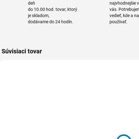
deň
najvhodnejšie 
do 10.00 hod. tovar, ktorý
vás. Potrebuje
je skladom,
vedieť, kde a n
dodávame do 24 hodín.
používať.
Súvisiaci tovar
VIAC FARIEB
VIAC FARIEB
515032-1
515932-1
515 032
515 932
Násada
Násada
hliníková
hliníková
Hliník + Plast /
ergonomická
s