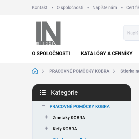
Prejsť
Kontakt
O spoločnosti
Napíšte nám
Certifi
na
obsah
O SPOLOČNOSTI
KATALÓGY A CENNÍKY
Domov
PRACOVNÉ POMÔCKY KOBRA
Stierka n
B
Kategórie
o
Preskočiť
č
kategórie
n
PRACOVNÉ POMÔCKY KOBRA
ý
Zmetáky KOBRA
p
a
Kefy KOBRA
n