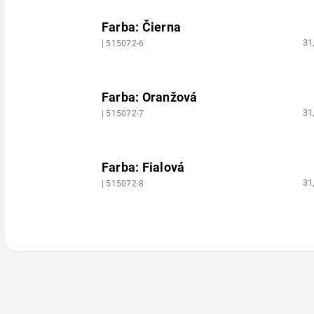
Farba: Čierna
31
| 515072-6
Farba: Oranžová
31
| 515072-7
Farba: Fialová
31
| 515072-8