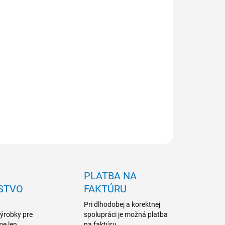
NOSŤ ODBERU OD 1 KS
ILNÉ INFORMÁCIE
OPÝTAŤ SA
PLATBA NA
STVO
FAKTÚRU
Pri dlhodobej a korektnej
výrobky pre
spolupráci je možná platba
me len
na faktúru.