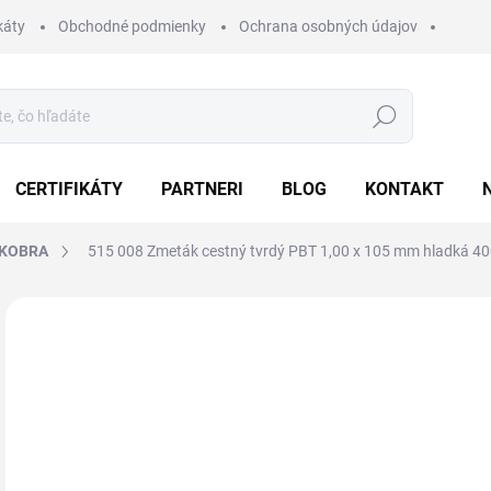
káty
Obchodné podmienky
Ochrana osobných údajov
Hľadať
CERTIFIKÁTY
PARTNERI
BLOG
KONTAKT
 KOBRA
515 008 Zmeták cestný tvrdý PBT 1,00 x 105 mm hladká 4
Neohodnotené
Podrobnosti hodnotenia
ZNAČKA:
KOBRA
43
53,
Jedn
Z
cena