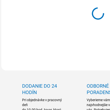
MOŽ
DETA
DODANIE DO 24
ODBORNÉ
HODÍN
PORADEN
Pri objednávke v pracovný
Vyberieme vám
deň
najvhodnejšie 
do 10.00 hod. tovar, ktorý
vás. Potrebuje