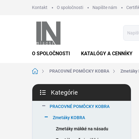
Prejsť
Kontakt
O spoločnosti
Napíšte nám
Certifi
na
obsah
O SPOLOČNOSTI
KATALÓGY A CENNÍKY
Domov
PRACOVNÉ POMÔCKY KOBRA
Zmetáky
B
Kategórie
o
Preskočiť
č
kategórie
n
PRACOVNÉ POMÔCKY KOBRA
ý
Zmetáky KOBRA
p
a
Zmetáky mäkké na násadu
n