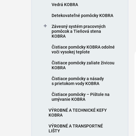
Vedrá KOBRA
Detekovateľné pomôcky KOBRA
Závesný systém pracovných
pomôcok a Tieňová stena
KOBRA
Čistiace pomôcky KOBRA odolné
voči vysokej teplote
Čistiace pomôcky zaliate živicou
KOBRA
Čistiace pomôcky a násady
s prietokom vody KOBRA
Čistiace pomôcky – Pištole na
umývanie KOBRA
VÝROBNÉ A TECHNICKÉ KEFY
KOBRA
VÝROBNÉ A TRANSPORTNÉ
LIŠTY