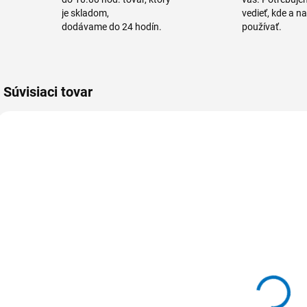
je skladom,
vedieť, kde a n
dodávame do 24 hodín.
používať.
Súvisiaci tovar
VIAC FARIEB
VIAC FARIEB
515032-1
515932-1
515 032
515 932
Násada
Násada
h
hliníková
hliníková
Hliník + Plast /
ergonomická
21,40 €
27,40 €
PP 1500 x Ø 25
Plast / PP +
H