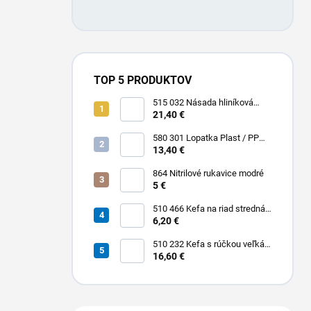
TOP 5 PRODUKTOV
515 032 Násada hliníková
Hliník + Plast / PP 1500 x Ø 25
21,40 €
mm
580 301 Lopatka Plast / PP
310 x 185 / 310 mm
13,40 €
864 Nitrilové rukavice modré
5 €
510 466 Kefa na riad stredná
PBT 0,30 x 25 mm hladká 225
6,20 €
x 35 mm
510 232 Kefa s rúčkou veľká
dlhá stredná PBT 0,30 x 45
16,60 €
mm hladká 400 x 55 mm