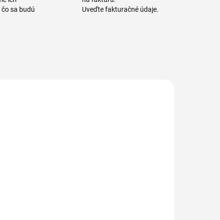
a čo sa budú
Uveďte fakturačné údaje.
1138/1
1139/1
1138 Násada
1139 Násada
liníková na
hliníková na
držiak mopu
držiak mopu
MASTERCLIP
MASTERFIX
21,40 €
21,40 €
liník + Plast /
Hliník + Plast /