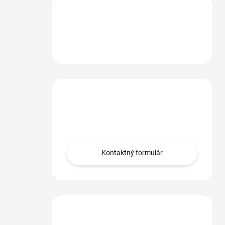
Máte otázku?
Obráťte sa na nás.
Kontaktný formulár