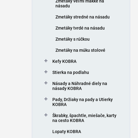
Zmetáky veľmi mäkké na
e
násadu
l
Zmetáky stredné na násadu
Zmetáky tvrdé na násadu
Zmetáky s rúčkou
Zmetáky na múku stolové
Kefy KOBRA
Stierka na podlahu
Násady a Náhradné diely na
násady KOBRA
Pady, Držiaky na pady a Utierky
KOBRA
Škrabky, špachtle, miešače, karty
na cesto KOBRA
Lopaty KOBRA