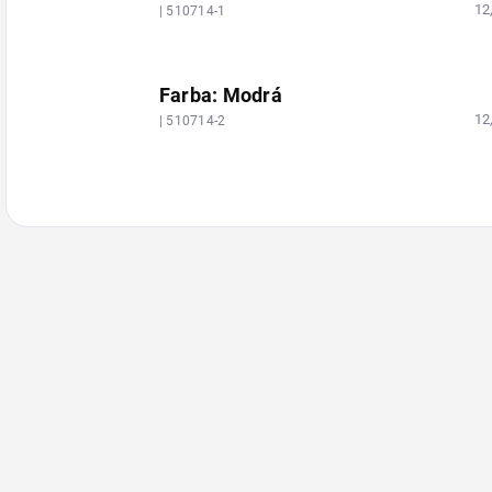
12
| 510714-1
Farba: Modrá
12
| 510714-2