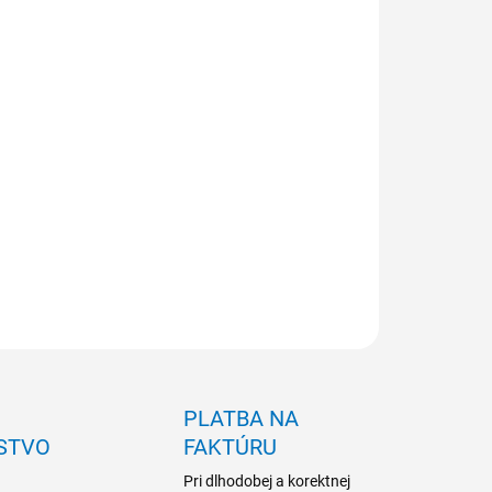
NOSŤ ODBERU OD 1 KS
ILNÉ INFORMÁCIE
OPÝTAŤ SA
PLATBA NA
STVO
FAKTÚRU
Pri dlhodobej a korektnej