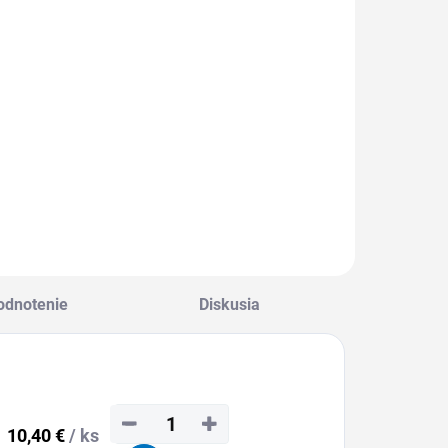
10 €
10,60 €
150 mm
150 mm
2,30 € vrátane
13,04 € vrátane
ladká 500
hladká 500
DPH
DPH
mm
mm
Detail
Detail
MOŽNOSŤ
MOŽNOSŤ
DBERU OD 1 KS
ODBERU OD 1 KS
odnotenie
Diskusia
−
+
10,40 €
/ ks