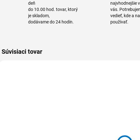
deň
najvhodnejšie 
do 10.00 hod. tovar, ktorý
vás. Potrebuje
je skladom,
vedieť, kde a n
dodávame do 24 hodín.
používať.
Súvisiaci tovar
VIAC FARIEB
VIAC FARIEB
VIA
510752-2
510754-2
510 752 Kefa
510 754 Kefa
5
na fľaše
na fľaše
n
stredná PBT
stredná PBT
0,30 / Ø 20 x
0,30 / Ø 30 x
0