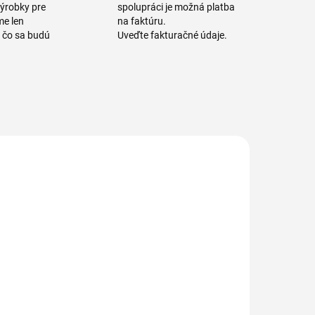
výrobky pre
spolupráci je možná platba
me len
na faktúru.
a čo sa budú
Uveďte fakturačné údaje.
C FARIEB
VIAC FARIEB
510756-2
510758-2
10 756 Kefa
510 758 Kefa
a fľaše
na fľaše
stredná PBT
stredná PBT
,30 / Ø 40 x
0,50 / Ø 50 x