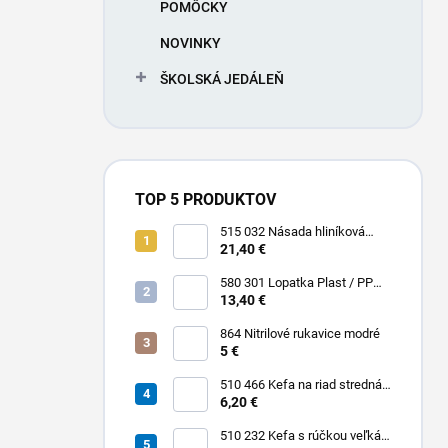
POMÔCKY
NOVINKY
ŠKOLSKÁ JEDÁLEŇ
TOP 5 PRODUKTOV
515 032 Násada hliníková
Hliník + Plast / PP 1500 x Ø 25
21,40 €
mm
580 301 Lopatka Plast / PP
310 x 185 / 310 mm
13,40 €
864 Nitrilové rukavice modré
5 €
510 466 Kefa na riad stredná
PBT 0,30 x 25 mm hladká 225
6,20 €
x 35 mm
510 232 Kefa s rúčkou veľká