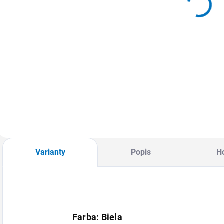
9,50 €
9,20 €
150 mm
150 mm
11,69 € vrátane
11,32 € vrátane
1
hladká 500
hladká 500
h
DPH
DPH
mm
mm
Detail
Detail
MOŽNOSŤ
MOŽNOSŤ
ODBERU OD 1 KS
ODBERU OD 1 KS
O
Varianty
Popis
H
Farba: Biela