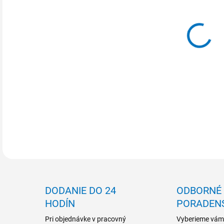
MOŽ
DETA
DODANIE DO 24
ODBORNÉ
HODÍN
PORADEN
Pri objednávke v pracovný
Vyberieme vám