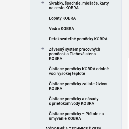
Škrabky, špachtle, miešače, karty
na cesto KOBRA
Lopaty KOBRA
Vedrá KOBRA
Detekovateľné pomôcky KOBRA
Závesný systém pracovných
pomôcok a Tieňová stena
KOBRA
Čistiace pomôcky KOBRA odolné
voči vysokej teplote
Čistiace pomôcky zaliate živicou
KOBRA
Čistiace pomôcky a násady
s prietokom vody KOBRA
Čistiace pomôcky – Pištole na
umývanie KOBRA
VÝROBNÉ A TECHNICKÉ KEFY