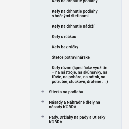
Kefy na drhnutie podlahy
e
l
Kefy na drhnutie podlahy
s bočnými štetinami
Kefy na drhnutie nádrží
Kefy s rúčkou
Kefy bez rúčky
Štetce potravinárske
Kefy rôzne (špecifické využitie
– na nástroje, na skúmavky, na
fľaše, na poháre, na odtok, na
potrubie, slučkové, drôtené ... )
Stierka na podlahu
Násady a Náhradné diely na
násady KOBRA
Pady, Držiaky na pady a Utierky
KOBRA