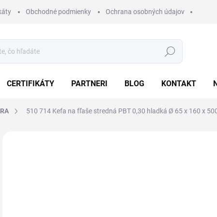
káty
Obchodné podmienky
Ochrana osobných údajov
Hľadať
CERTIFIKÁTY
PARTNERI
BLOG
KONTAKT
BRA
510 714 Kefa na fľaše stredná PBT 0,30 hladká Ø 65 x 160 x 5
Neohodnotené
Podrobnosti hodnotenia
ZNAČKA:
KOBRA
NOVINKA
10
12,
Jedn
Z
cena