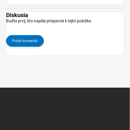
Diskusia
Buďte prvý, kto napíše príspevok k tejto položke.
Pridať komentár
Z
á
p
ä
t
i
e