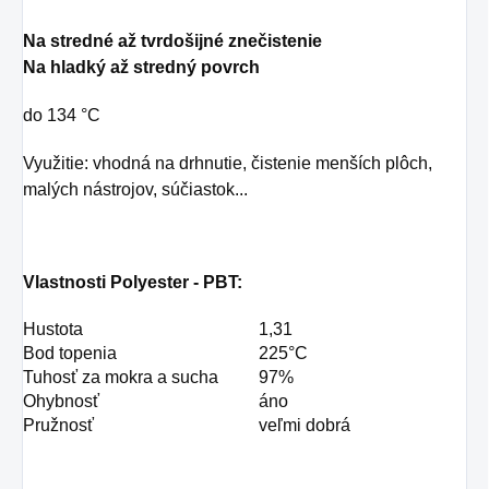
Na stredné až tvrdošijné znečistenie
Na hladký až stredný povrch
do 134 °C
Využitie: vhodná na drhnutie, čistenie
menších plôch,
malých nástrojov, súčiastok...
Vlastnosti Polyester - PBT:
Hustota
1,31
Bod topenia
225°C
Tuhosť za mokra a sucha
97%
Ohybnosť
áno
Pružnosť
veľmi dobrá