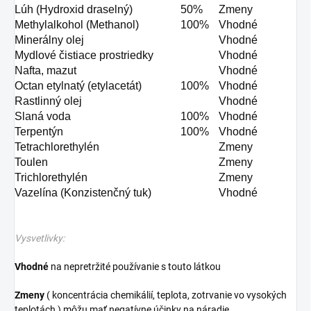
Lúh (Hydroxid draselný)
50%
Zmeny
Methylalkohol (Methanol)
100%
Vhodné
Minerálny olej
Vhodné
Mydlové čistiace prostriedky
Vhodné
Nafta, mazut
Vhodné
Octan etylnatý (etylacetát)
100%
Vhodné
Rastlinný olej
Vhodné
Slaná voda
100%
Vhodné
Terpentýn
100%
Vhodné
Tetrachlorethylén
Zmeny
Toulen
Zmeny
Trichlorethylén
Zmeny
Vazelína (Konzistenčný tuk)
Vhodné
Vysvetlivky:
Vhodné
na nepretržité používanie s touto látkou
Zmeny
( koncentrácia chemikálií, teplota, zotrvanie vo vysokých
teplotách ) môžu mať negatívne účinky na náradie