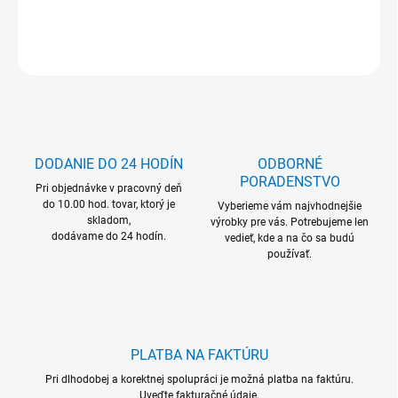
DETAILNÉ INFORMÁCIE
OPÝTAŤ SA
DODANIE DO 24 HODÍN
ODBORNÉ
PORADENSTVO
Pri objednávke v pracovný deň
do 10.00 hod. tovar, ktorý je
Vyberieme vám najvhodnejšie
skladom,
výrobky pre vás. Potrebujeme len
dodávame do 24 hodín.
vedieť, kde a na čo sa budú
používať.
PLATBA NA FAKTÚRU
Pri dlhodobej a korektnej spolupráci je možná platba na faktúru.
Uveďte fakturačné údaje.