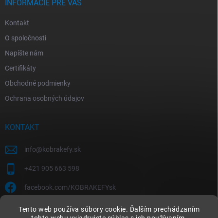
INFORMÁCIE PRE VÁS
Kontakt
O spoločnosti
Napíšte nám
Certifikáty
Obchodné podmienky
Ochrana osobných údajov
KONTAKT
info
@
kobrakefy.sk
+421 905 663 598
facebook.com/KOBRAKEFYsk
Tento web používa súbory cookie. Ďalším prechádzaním