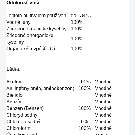
Odolnosť voči:
Teplota pri trvalom používaní
do 134°C
Vodné lúhy
100%
Zriedené organické kyseliny
100%
Zriedené anorganické
100%
kyseliny
Organické rozpúšťadlá
100%
Látka:
Aceton
100%
Vhodné
Anilin(fenylamin, aminobenzen)
100%
Vhodné
Bielidlo
Vhodné
Benzín
Vhodné
Benzén (Benzen)
100%
Vhodné
Chloryd sodný
Vhodné
Chlornan sodný
10%
Vhodné
Chloroform
100%
Vhodné
Čpavková voda
Zmeny