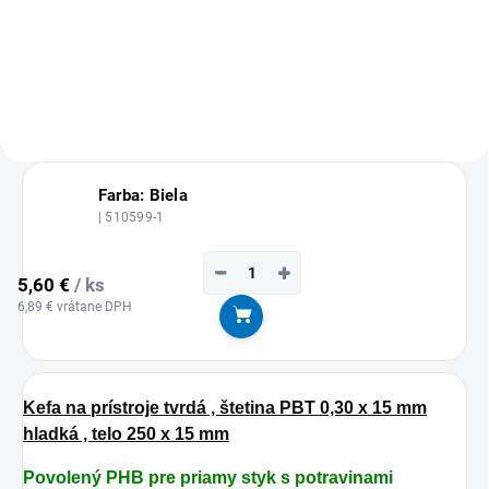
MOŽNOSŤ ODBERU OD 1 KS
MOŽNOSŤ ODBERU OD 1 KS
Farba: Biela
| 510599-1
−
+
5,60 €
/ ks
6,89 € vrátane DPH
Do košíka
Kefa na prístroje tvrdá , štetina PBT 0,30 x 15 mm
hladká , telo 250 x 15 mm
Povolený PHB pre priamy styk s potravinami