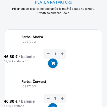
PLATBA NA FAKTÚRU
Pri dlhodobej a korektnej spolupráci je možná platba na faktúru.
Uveďte fakturačné údaje.
Farba: Modrá
| 299700-2
−
+
46,80 €
/ balenie
57,56 € vrátane DPH
Do košíka
Farba: Červená
| 299700-3
−
+
46,80 €
/ balenie
57,56 € vrátane DPH