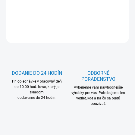
MOŽNOSŤ ODBERU OD 1 BALENIA
DETAILNÉ INFORMÁCIE
OPÝTAŤ SA
DODANIE DO 24 HODÍN
ODBORNÉ
PORADENSTVO
Pri objednávke v pracovný deň
do 10.00 hod. tovar, ktorý je
Vyberieme vám najvhodnejšie
skladom,
výrobky pre vás. Potrebujeme len
dodávame do 24 hodín.
vedieť, kde a na čo sa budú
používať.