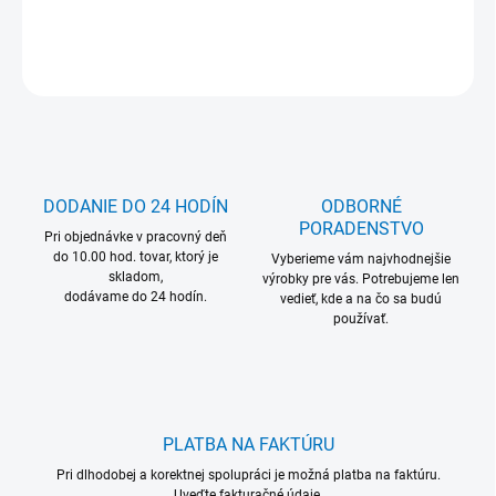
DETAILNÉ INFORMÁCIE
OPÝTAŤ SA
DODANIE DO 24 HODÍN
ODBORNÉ
PORADENSTVO
Pri objednávke v pracovný deň
do 10.00 hod. tovar, ktorý je
Vyberieme vám najvhodnejšie
skladom,
výrobky pre vás. Potrebujeme len
dodávame do 24 hodín.
vedieť, kde a na čo sa budú
používať.
PLATBA NA FAKTÚRU
Pri dlhodobej a korektnej spolupráci je možná platba na faktúru.
Uveďte fakturačné údaje.