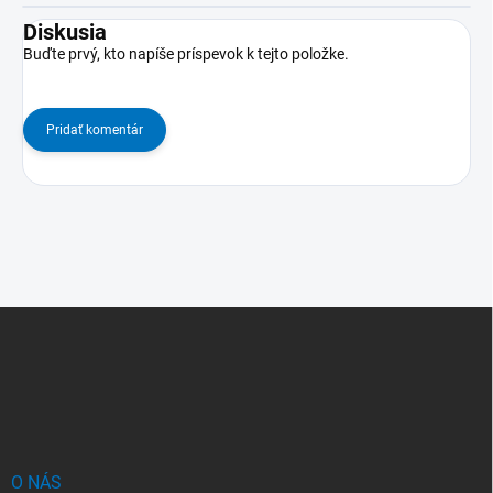
Diskusia
Buďte prvý, kto napíše príspevok k tejto položke.
Pridať komentár
Z
á
p
ä
t
i
e
O NÁS