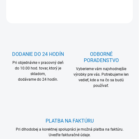
DETAILNÉ INFORMÁCIE
OPÝTAŤ SA
DODANIE DO 24 HODÍN
ODBORNÉ
PORADENSTVO
Pri objednávke v pracovný deň
do 10.00 hod. tovar, ktorý je
Vyberieme vám najvhodnejšie
skladom,
výrobky pre vás. Potrebujeme len
dodávame do 24 hodín.
vedieť, kde a na čo sa budú
používať.
PLATBA NA FAKTÚRU
Pri dlhodobej a korektnej spolupráci je možná platba na faktúru.
Uveďte fakturačné údaje.