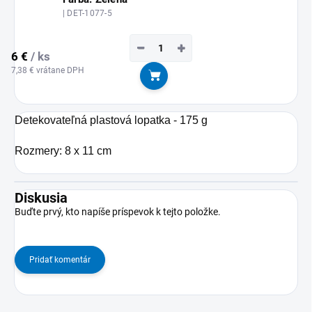
| DET-1077-5
−
+
6 €
/ ks
7,38 € vrátane DPH
Do košíka
Detekovateľná plastová lopatka - 175 g
Rozmery: 8 x 11 cm
Diskusia
Buďte prvý, kto napíše príspevok k tejto položke.
Pridať komentár