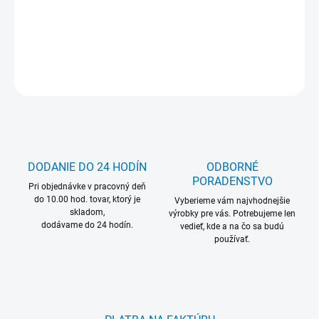
MOŽNOSŤ ODBERU OD 1 KS
DETAILNÉ INFORMÁCIE
OPÝTAŤ SA
DODANIE DO 24 HODÍN
ODBORNÉ
PORADENSTVO
Pri objednávke v pracovný deň
do 10.00 hod. tovar, ktorý je
Vyberieme vám najvhodnejšie
skladom,
výrobky pre vás. Potrebujeme len
dodávame do 24 hodín.
vedieť, kde a na čo sa budú
používať.