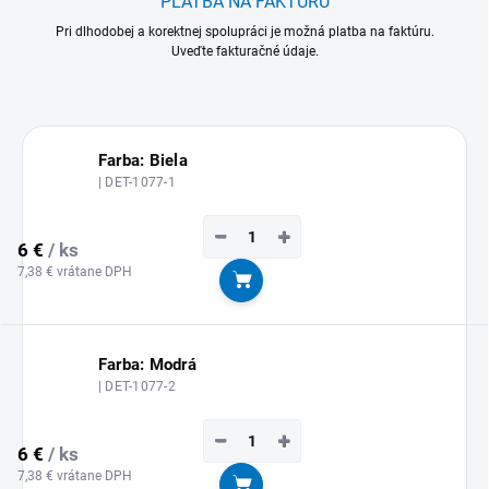
PLATBA NA FAKTÚRU
Pri dlhodobej a korektnej spolupráci je možná platba na faktúru.
Uveďte fakturačné údaje.
Farba: Biela
| DET-1077-1
−
+
6 €
/ ks
7,38 € vrátane DPH
Do košíka
Farba: Modrá
| DET-1077-2
−
+
6 €
/ ks
7,38 € vrátane DPH