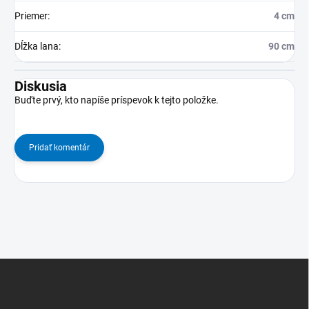
Priemer
:
4 cm
Dĺžka lana
:
90 cm
Diskusia
Buďte prvý, kto napíše príspevok k tejto položke.
Pridať komentár
Z
á
p