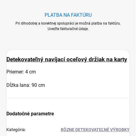
PLATBA NA FAKTÚRU
Pri dlhodobej a korektnej spolupráci je možná platba na faktúru.
Uveďte fakturačné údaje.
Detekovateľný navíjací oceľový držiak na karty
Priemer: 4 cm
Dĺžka lana: 90 cm
Dodatočné parametre
Kategória
:
RÔZNE DETEKOVATEĽNÉ VÝROBKY