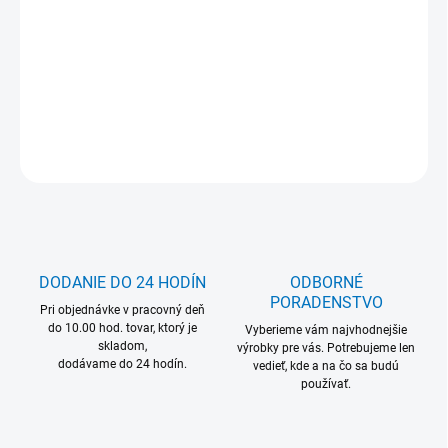
−
+
Pridať do košíka
MOŽNOSŤ ODBERU OD 1 ks
DETAILNÉ INFORMÁCIE
OPÝTAŤ SA
DODANIE DO 24 HODÍN
ODBORNÉ
PORADENSTVO
Pri objednávke v pracovný deň
do 10.00 hod. tovar, ktorý je
Vyberieme vám najvhodnejšie
skladom,
výrobky pre vás. Potrebujeme len
dodávame do 24 hodín.
vedieť, kde a na čo sa budú
používať.