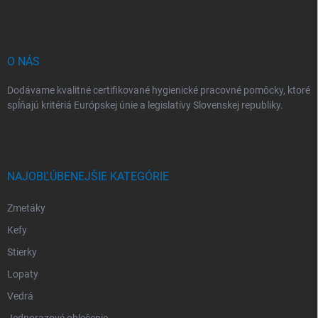
ä
t
i
e
O NÁS
Dodávame kvalitné certifikované hygienické pracovné pomôcky, ktoré
spĺňajú kritériá Európskej únie a legislatívy Slovenskej republiky.
NAJOBĽÚBENEJŠIE KATEGÓRIE
Zmetáky
Kefy
Stierky
Lopaty
Vedrá
Jednorazové oblečenie