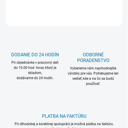
DETAILNÉ INFORMÁCIE
OPÝTAŤ SA
DODANIE DO 24 HODÍN
ODBORNÉ
PORADENSTVO
Pri objednávke v pracovný deň
do 10.00 hod. tovar, ktorý je
Vyberieme vám najvhodnejšie
skladom,
výrobky pre vás. Potrebujeme len
dodávame do 24 hodín.
vedieť, kde a na čo sa budú
používať.
PLATBA NA FAKTÚRU
Pri dlhodobej a korektnej spolupráci je možná platba na faktúru.