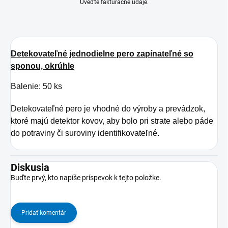
Uveďte fakturačné údaje.
Detekovateľné jednodielne pero zapínateľné so
sponou,
okrúhle
Balenie: 50 ks
Detekovateľné pero je vhodné do výroby a prevádzok,
ktoré majú detektor kovov, aby bolo pri strate alebo páde
do potraviny či suroviny identifikovateľné.
Diskusia
Buďte prvý, kto napíše príspevok k tejto položke.
Pridať komentár