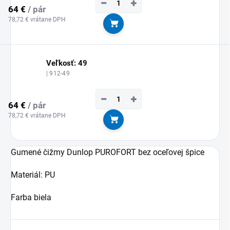
−
+
64 €
/ pár
78,72 € vrátane DPH
Do košíka
Veľkosť: 49
| 912-49
−
+
64 €
/ pár
78,72 € vrátane DPH
Do košíka
Gumené čižmy Dunlop PUROFORT bez oceľovej špice
Materiál: PU
Farba biela