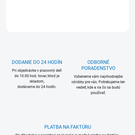
DETAILNÉ INFORMÁCIE
OPÝTAŤ SA
DODANIE DO 24 HODÍN
ODBORNÉ
PORADENSTVO
Pri objednávke v pracovný deň
do 10.00 hod. tovar, ktorý je
Vyberieme vám najvhodnejšie
skladom,
výrobky pre vás. Potrebujeme len
dodávame do 24 hodín.
vedieť, kde a na čo sa budú
používať.
PLATBA NA FAKTÚRU