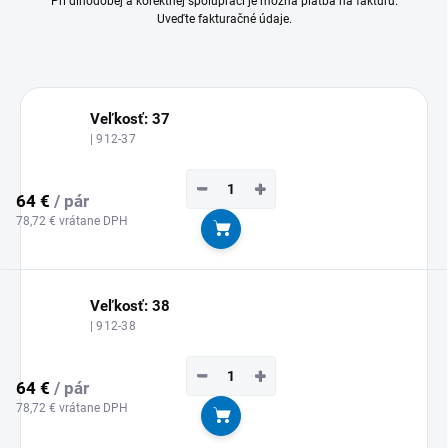
Pri dlhodobej a korektnej spolupráci je možná platba na faktúru.
Uveďte fakturačné údaje.
Veľkosť: 37
| 912-37
−
+
64 €
/ pár
78,72 € vrátane DPH
Do košíka
Veľkosť: 38
| 912-38
−
+
64 €
/ pár
78,72 € vrátane DPH
Do košíka