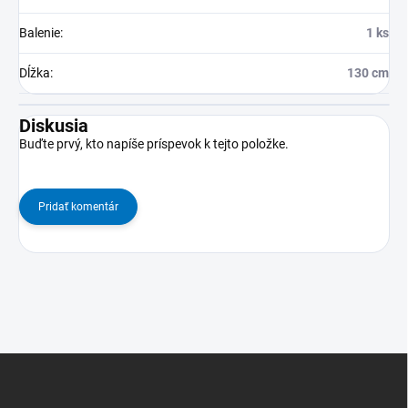
Balenie
:
1 ks
Dĺžka
:
130 cm
Diskusia
Buďte prvý, kto napíše príspevok k tejto položke.
Pridať komentár
Z
á
p