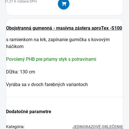
31,37 € vrátane DPH
Do košíka
Obojstranná gumenná - masívna zástera aproTex -S100
s ramienkom na krk, zapínanie gumička s kovovým
háčikom
Povolený PHB pre priamy styk s potravinami
Dĺžka: 130 cm
Vyrába sa v dvoch farebných variantoch
Dodatočné parametre
Kategória
:
JEDNORAZOVÉ OBLEČENIE