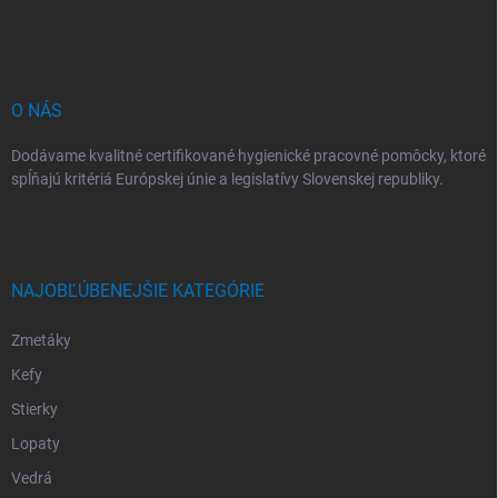
ä
t
i
e
O NÁS
Dodávame kvalitné certifikované hygienické pracovné pomôcky, ktoré
spĺňajú kritériá Európskej únie a legislatívy Slovenskej republiky.
NAJOBĽÚBENEJŠIE KATEGÓRIE
Zmetáky
Kefy
Stierky
Lopaty
Vedrá