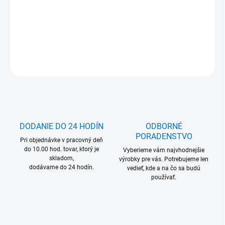
MOŽNOSŤ ODBERU OD 1 KS
DETAILNÉ INFORMÁCIE
OPÝTAŤ SA
DODANIE DO 24 HODÍN
ODBORNÉ
PORADENSTVO
Pri objednávke v pracovný deň
do 10.00 hod. tovar, ktorý je
Vyberieme vám najvhodnejšie
skladom,
výrobky pre vás. Potrebujeme len
dodávame do 24 hodín.
vedieť, kde a na čo sa budú
používať.