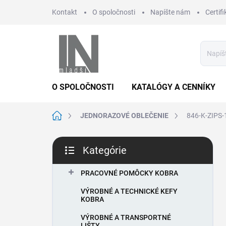
Prejsť
Kontakt
O spoločnosti
Napíšte nám
Certifi
na
obsah
O SPOLOČNOSTI
KATALÓGY A CENNÍKY
Domov
JEDNORAZOVÉ OBLEČENIE
846-K-ZIPS-1
B
Kategórie
o
Preskočiť
č
kategórie
n
PRACOVNÉ POMÔCKY KOBRA
ý
VÝROBNÉ A TECHNICKÉ KEFY
p
KOBRA
a
n
VÝROBNÉ A TRANSPORTNÉ
LIŠTY