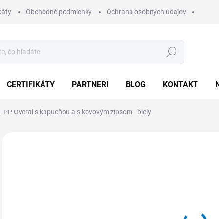
káty
Obchodné podmienky
Ochrana osobných údajov
Hľadať
CERTIFIKÁTY
PARTNERI
BLOG
KONTAKT
 PP Overal s kapucňou a s kovovým zipsom - biely
4 hodnotenia
Podrobnosti hodnotenia
2,
3,2
Jedn
Z
cena