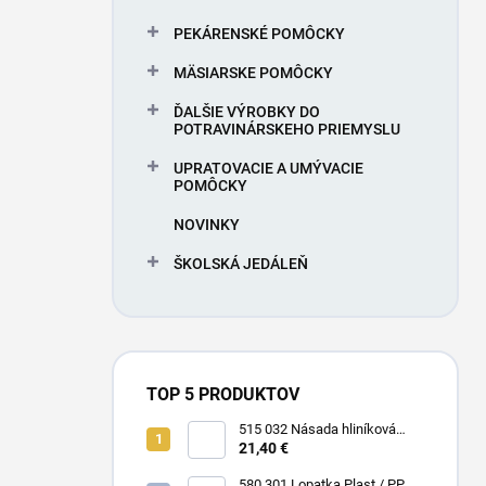
PEKÁRENSKÉ POMÔCKY
MÄSIARSKE POMÔCKY
ĎALŠIE VÝROBKY DO
POTRAVINÁRSKEHO PRIEMYSLU
UPRATOVACIE A UMÝVACIE
POMÔCKY
NOVINKY
ŠKOLSKÁ JEDÁLEŇ
TOP 5 PRODUKTOV
515 032 Násada hliníková
Hliník + Plast / PP 1500 x Ø 25
21,40 €
mm
580 301 Lopatka Plast / PP