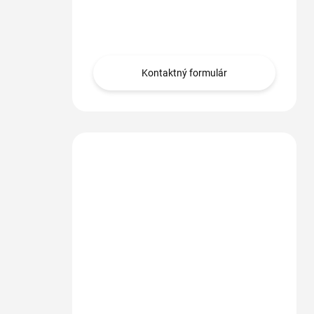
Máte otázku?
Obráťte sa na nás.
Kontaktný formulár