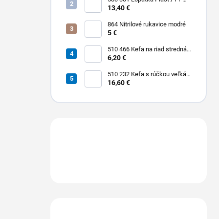
310 x 185 / 310 mm
13,40 €
864 Nitrilové rukavice modré
5 €
510 466 Kefa na riad stredná
PBT 0,30 x 25 mm hladká 225
6,20 €
x 35 mm
510 232 Kefa s rúčkou veľká
dlhá stredná PBT 0,30 x 45
16,60 €
mm hladká 400 x 55 mm