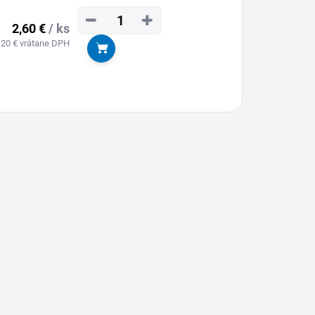
−
+
2,60 €
/ ks
,20 € vrátane DPH
Do košíka