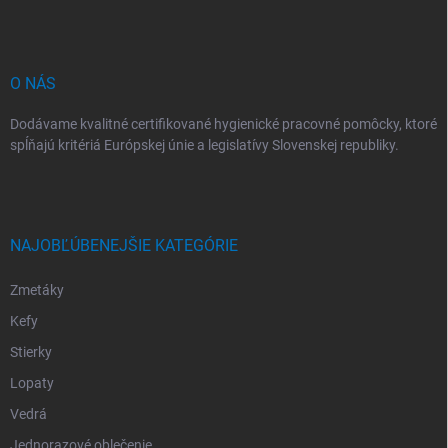
t
i
e
O NÁS
Dodávame kvalitné certifikované hygienické pracovné pomôcky, ktoré
spĺňajú kritériá Európskej únie a legislatívy Slovenskej republiky.
NAJOBĽÚBENEJŠIE KATEGÓRIE
Zmetáky
Kefy
Stierky
Lopaty
Vedrá
Jednorazové oblečenie