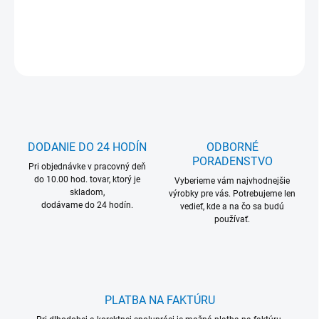
DETAILNÉ INFORMÁCIE
OPÝTAŤ SA
DODANIE DO 24 HODÍN
ODBORNÉ
PORADENSTVO
Pri objednávke v pracovný deň
do 10.00 hod. tovar, ktorý je
Vyberieme vám najvhodnejšie
skladom,
výrobky pre vás. Potrebujeme len
dodávame do 24 hodín.
vedieť, kde a na čo sa budú
používať.
PLATBA NA FAKTÚRU