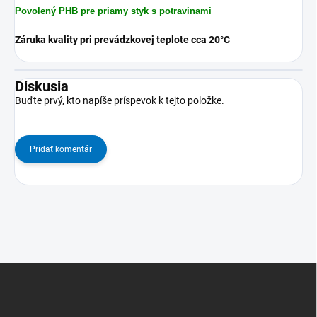
Povolený PHB pre priamy styk s potravinami
Záruka kvality pri prevádzkovej teplote cca 20°C
Diskusia
Buďte prvý, kto napíše príspevok k tejto položke.
Pridať komentár
Z
á
p
ä