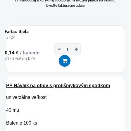
Pri dlhodobej a korektnej spolupráci je možná platba na faktúru.
Uveďte fakturačné údaje.
Farba: Biela
| 842-1
−
+
0,14 €
/ balenie
0,17 € vrátane DPH
Do košíka
PP Návlek na obuv s protišmykovým spodkom
univerzálna veľkosť
40 mµ
Balenie 100 ks