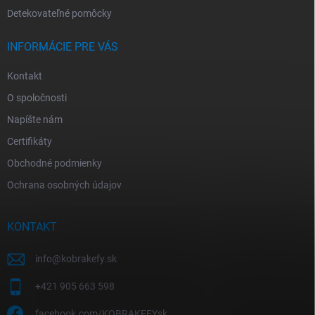
Detekovateľné pomôcky
INFORMÁCIE PRE VÁS
Kontakt
O spoločnosti
Napíšte nám
Certifikáty
Obchodné podmienky
Ochrana osobných údajov
KONTAKT
info
@
kobrakefy.sk
+421 905 663 598
facebook.com/KOBRAKEFYsk