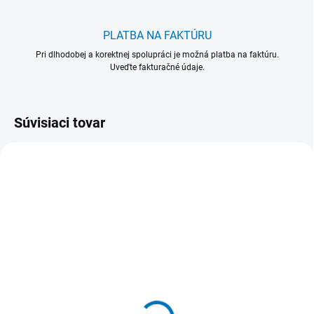
PLATBA NA FAKTÚRU
Pri dlhodobej a korektnej spolupráci je možná platba na faktúru.
Uveďte fakturačné údaje.
Súvisiaci tovar
NOVINKA
NOVINKA
739
738
SKLADOM
(4 KS)
739 Mop MIKRO na
738 Mop MIKRO na
držiak Masterfix 50 cm /
držiak Masterfix 50 cm /
modro - biela