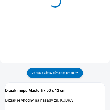
žlto - biela
15,50 €
15,50 €
19,07 € vrátane DPH
19,07 € vrátane DPH
Detail
Detail
MOŽNOSŤ ODBERU OD 1 KS
MOŽNOSŤ ODBERU OD 1 KS
Zobraziť všetky súvisiace produkty
Držiak mopu Masterfix 50 x 13 cm
Držiak je vhodný na násady zn. KOBRA