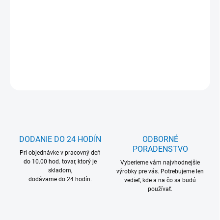
MOŽNOSŤ ODBERU OD 1 KS
DETAILNÉ INFORMÁCIE
OPÝTAŤ SA
DODANIE DO 24 HODÍN
ODBORNÉ
PORADENSTVO
Pri objednávke v pracovný deň
do 10.00 hod. tovar, ktorý je
Vyberieme vám najvhodnejšie
skladom,
výrobky pre vás. Potrebujeme len
dodávame do 24 hodín.
vedieť, kde a na čo sa budú
používať.