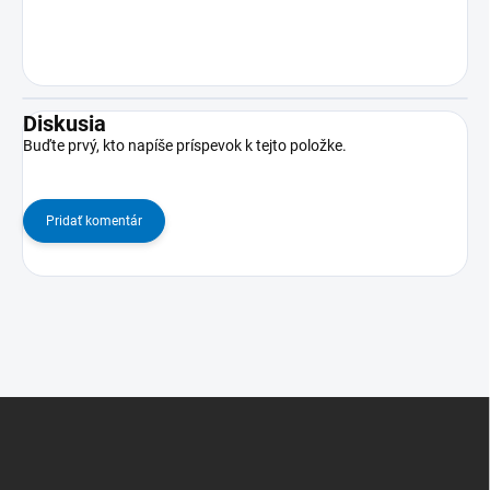
Diskusia
Buďte prvý, kto napíše príspevok k tejto položke.
Pridať komentár
Z
á
p
ä