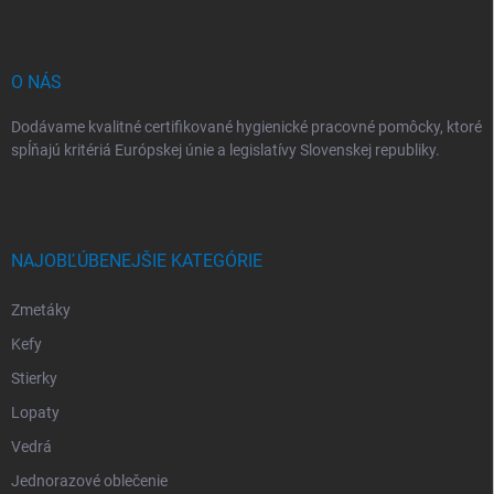
t
i
e
O NÁS
Dodávame kvalitné certifikované hygienické pracovné pomôcky, ktoré
spĺňajú kritériá Európskej únie a legislatívy Slovenskej republiky.
NAJOBĽÚBENEJŠIE KATEGÓRIE
Zmetáky
Kefy
Stierky
Lopaty
Vedrá
Jednorazové oblečenie