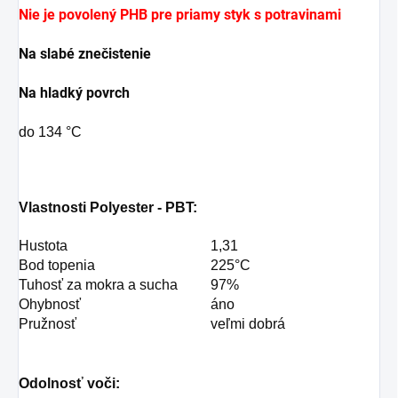
Nie je povolený PHB pre priamy styk s potravinami
Na slabé znečistenie
Na hladký povrch
do 134 °C
Vlastnosti Polyester - PBT:
Hustota
1,31
Bod topenia
225°C
Tuhosť za mokra a sucha
97%
Ohybnosť
áno
Pružnosť
veľmi dobrá
Odolnosť voči: