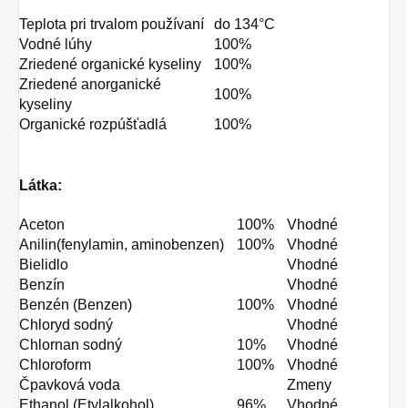
Teplota pri trvalom používaní
do 134°C
Vodné lúhy
100%
Zriedené organické kyseliny
100%
Zriedené anorganické
100%
kyseliny
Organické rozpúšťadlá
100%
Látka:
Aceton
100%
Vhodné
Anilin(fenylamin, aminobenzen)
100%
Vhodné
Bielidlo
Vhodné
Benzín
Vhodné
Benzén (Benzen)
100%
Vhodné
Chloryd sodný
Vhodné
Chlornan sodný
10%
Vhodné
Chloroform
100%
Vhodné
Čpavková voda
Zmeny
Ethanol (Etylalkohol)
96%
Vhodné