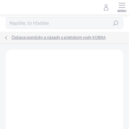
Prejsť
na
obsah
Hľadať
Čistiace pomôcky a násady s prietokom vody KOBRA
Podrobnosti hodnotenia
1 hodnotenie
ZNAČKA:
KOBRA