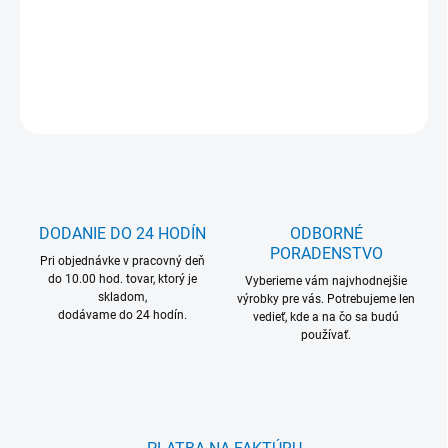
DETAILNÉ INFORMÁCIE
OPÝTAŤ SA
DODANIE DO 24 HODÍN
ODBORNÉ
PORADENSTVO
Pri objednávke v pracovný deň
do 10.00 hod. tovar, ktorý je
Vyberieme vám najvhodnejšie
skladom,
výrobky pre vás. Potrebujeme len
dodávame do 24 hodín.
vedieť, kde a na čo sa budú
používať.