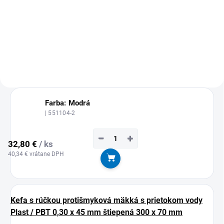
Detail
MOŽNOSŤ ODBERU OD 1 KS
Farba: Modrá
| 551104-2
−
+
32,80 €
/ ks
40,34 € vrátane DPH
Do košíka
Kefa s rúčkou protišmyková mäkká s prietokom vody
Plast / PBT 0,30 x 45 mm štiepená 300 x 70 mm