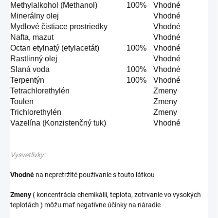
Methylalkohol (Methanol)
100%
Vhodné
Minerálny olej
Vhodné
Mydlové čistiace prostriedky
Vhodné
Nafta, mazut
Vhodné
Octan etylnatý (etylacetát)
100%
Vhodné
Rastlinný olej
Vhodné
Slaná voda
100%
Vhodné
Terpentýn
100%
Vhodné
Tetrachlorethylén
Zmeny
Toulen
Zmeny
Trichlorethylén
Zmeny
Vazelína (Konzistenčný tuk)
Vhodné
Vysvetlivky:
Vhodné
na nepretržité používanie s touto látkou
Zmeny
( koncentrácia chemikálií, teplota, zotrvanie vo vysokých
teplotách ) môžu mať negatívne účinky na náradie