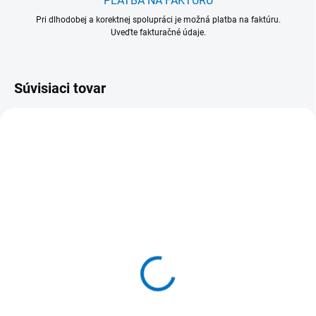
PLATBA NA FAKTÚRU
Pri dlhodobej a korektnej spolupráci je možná platba na faktúru.
Uveďte fakturačné údaje.
Súvisiaci tovar
VIAC FARIEB
580101-1
580 101 Vedro 15 l Plast
/ PP Ø 320 x 320 mm
28,60 €
35,18 € vrátane DPH