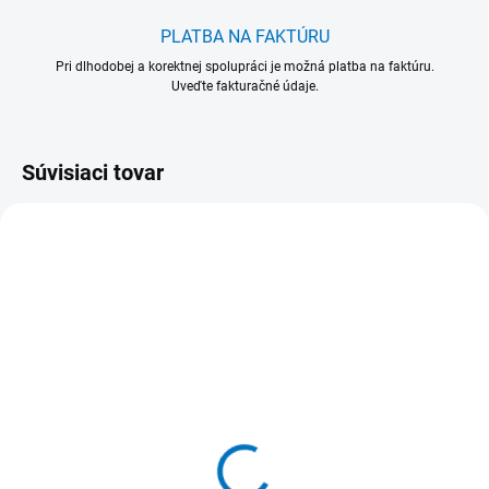
PLATBA NA FAKTÚRU
Pri dlhodobej a korektnej spolupráci je možná platba na faktúru.
Uveďte fakturačné údaje.
Súvisiaci tovar
VIAC FARIEB
VIAC FARIEB
515032-1
515932-1
515 032 Násada
515 932 Násada
hliníková Hliník + Plast /
hliníková ergonomická
PP 1500 x Ø 25 mm
Plast / PP + Hliník 1500 x