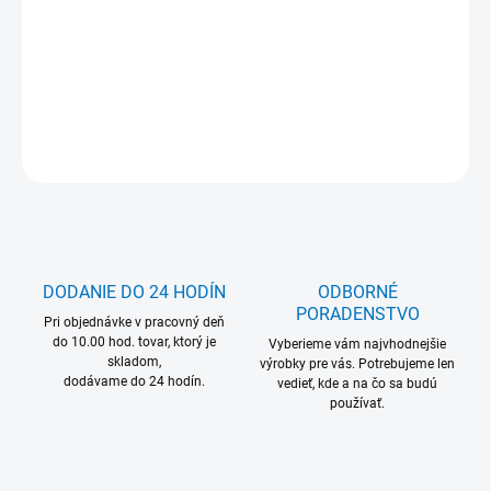
MOŽNOSŤ ODBERU OD 1 KS
DETAILNÉ INFORMÁCIE
OPÝTAŤ SA
DODANIE DO 24 HODÍN
ODBORNÉ
PORADENSTVO
Pri objednávke v pracovný deň
do 10.00 hod. tovar, ktorý je
Vyberieme vám najvhodnejšie
skladom,
výrobky pre vás. Potrebujeme len
dodávame do 24 hodín.
vedieť, kde a na čo sa budú
používať.