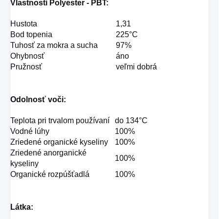
Vlastnosti Polyester - PBT:
Hustota
1,31
Bod topenia
225°C
Tuhosť za mokra a sucha
97%
Ohybnosť
áno
Pružnosť
veľmi dobrá
Odolnosť voči:
Teplota pri trvalom používaní
do 134°C
Vodné lúhy
100%
Zriedené organické kyseliny
100%
Zriedené anorganické
100%
kyseliny
Organické rozpúšťadlá
100%
Látka: