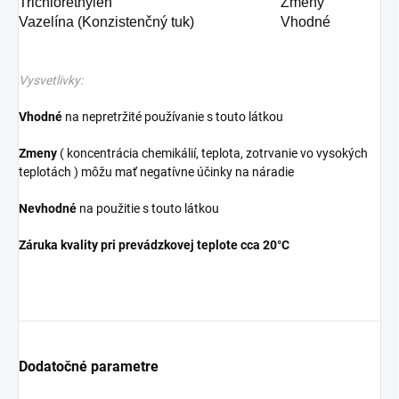
Trichlorethylén
Zmeny
Vazelína (Konzistenčný tuk)
Vhodné
Vysvetlivky:
Vhodné
na nepretržité používanie s touto látkou
Zmeny
( koncentrácia chemikálií, teplota, zotrvanie vo vysokých
teplotách ) môžu mať negatívne účinky na náradie
Nevhodné
na použitie s touto látkou
Záruka kvality pri prevádzkovej teplote cca 20°C
Dodatočné parametre