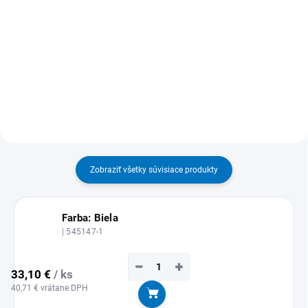
26,32 € vrátane DPH
33,70 € vrátane DPH
Detail
Detail
MOŽNOSŤ ODBERU OD 1 KS
MOŽNOSŤ ODBERU OD 1 KS
Zobraziť všetky súvisiace produkty
Farba: Biela
| 545147-1
−
+
33,10 €
/ ks
40,71 € vrátane DPH
Do košíka