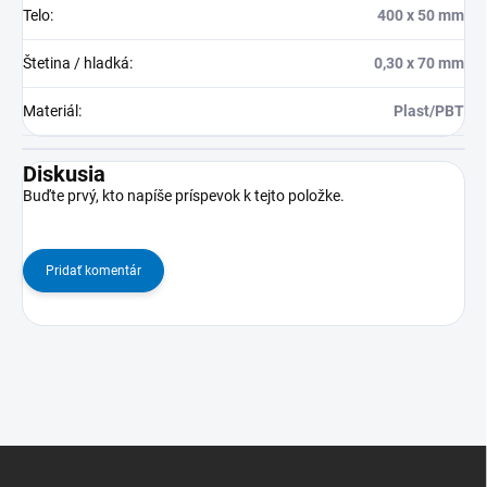
Telo
:
400 x 50 mm
Štetina / hladká
:
0,30 x 70 mm
Materiál
:
Plast/PBT
Diskusia
Buďte prvý, kto napíše príspevok k tejto položke.
Pridať komentár
Z
á