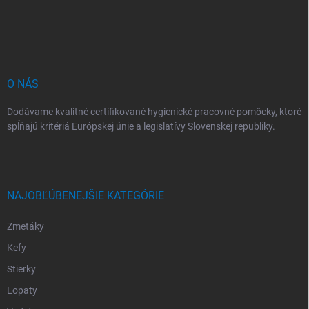
p
ä
t
i
e
O NÁS
Dodávame kvalitné certifikované hygienické pracovné pomôcky, ktoré
spĺňajú kritériá Európskej únie a legislatívy Slovenskej republiky.
NAJOBĽÚBENEJŠIE KATEGÓRIE
Zmetáky
Kefy
Stierky
Lopaty