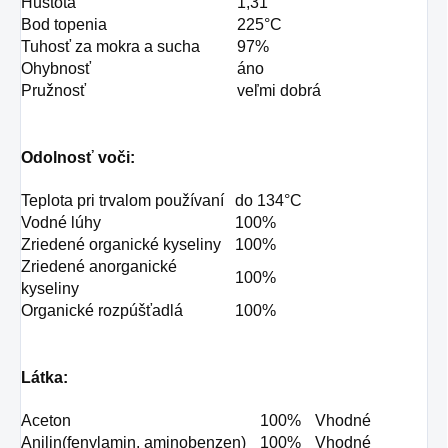
Hustota
1,31
Bod topenia
225°C
Tuhosť za mokra a sucha
97%
Ohybnosť
áno
Pružnosť
veľmi dobrá
Odolnosť voči:
Teplota pri trvalom používaní
do 134°C
Vodné lúhy
100%
Zriedené organické kyseliny
100%
Zriedené anorganické
100%
kyseliny
Organické rozpúšťadlá
100%
Látka:
Aceton
100%
Vhodné
Anilin(fenylamin, aminobenzen)
100%
Vhodné