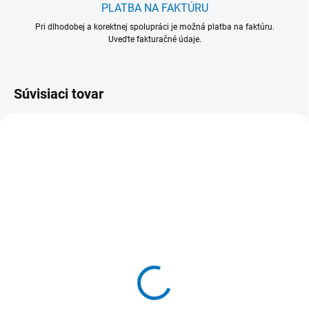
PLATBA NA FAKTÚRU
Pri dlhodobej a korektnej spolupráci je možná platba na faktúru.
Uveďte fakturačné údaje.
Súvisiaci tovar
VIAC FARIEB
VIAC FARIEB
515032-1
515932-1
515 032 Násada
515 932 Násada
hliníková Hliník + Plast /
hliníková ergonomická
PP 1500 x Ø 25 mm
Plast / PP + Hliník 1500 x
Ø 32 mm
21,40 €
27,40 €