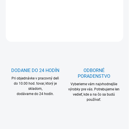
MOŽNOSŤ ODBERU OD 1 KS
DETAILNÉ INFORMÁCIE
OPÝTAŤ SA
DODANIE DO 24 HODÍN
ODBORNÉ
PORADENSTVO
Pri objednávke v pracovný deň
do 10.00 hod. tovar, ktorý je
Vyberieme vám najvhodnejšie
skladom,
výrobky pre vás. Potrebujeme len
dodávame do 24 hodín.
vedieť, kde a na čo sa budú
používať.