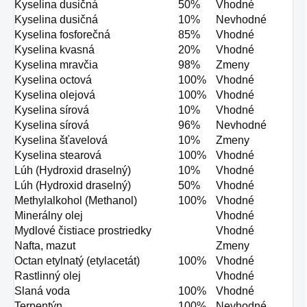
Kyselina dusičná
50%
Vhodné
Kyselina dusičná
10%
Nevhodné
Kyselina fosforečná
85%
Vhodné
Kyselina kvasná
20%
Vhodné
Kyselina mravčia
98%
Zmeny
Kyselina octová
100%
Vhodné
Kyselina olejová
100%
Vhodné
Kyselina sírová
10%
Vhodné
Kyselina sírová
96%
Nevhodné
Kyselina šťavelová
10%
Zmeny
Kyselina stearová
100%
Vhodné
Lúh (Hydroxid draselný)
10%
Vhodné
Lúh (Hydroxid draselný)
50%
Vhodné
Methylalkohol (Methanol)
100%
Vhodné
Minerálny olej
Vhodné
Mydlové čistiace prostriedky
Vhodné
Nafta, mazut
Zmeny
Octan etylnatý (etylacetát)
100%
Vhodné
Rastlinný olej
Vhodné
Slaná voda
100%
Vhodné
Terpentýn
100%
Nevhodné