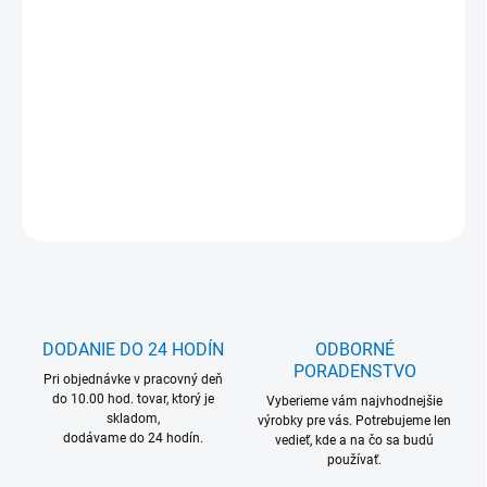
Jednotková
Zvoľte variant
cena:
MOŽNOSŤ ODBERU OD 1 KS
DETAILNÉ INFORMÁCIE
OPÝTAŤ SA
DODANIE DO 24 HODÍN
ODBORNÉ
PORADENSTVO
Pri objednávke v pracovný deň
do 10.00 hod. tovar, ktorý je
Vyberieme vám najvhodnejšie
skladom,
výrobky pre vás. Potrebujeme len
dodávame do 24 hodín.
vedieť, kde a na čo sa budú
používať.