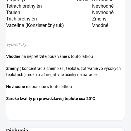
Tetrachlorethylén
Nevhodné
Toulen
Nevhodné
Trichlorethylén
Zmeny
Vazelína (Konzistenčný tuk)
Vhodné
Vysvetlivky:
Vhodné
na nepretržité používanie s touto látkou
Zmeny
( koncentrácia chemikálií, teplota, zotrvanie vo vysokých
teplotách ) môžu mať negatívne účinky na náradie
Nevhodné
na použitie s touto látkou
Záruka kvality pri prevádzkovej teplote cca 20°C
Diskusia