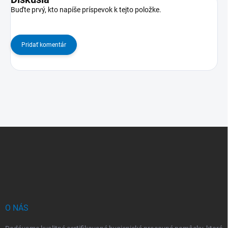
Buďte prvý, kto napíše príspevok k tejto položke.
Pridať komentár
Z
á
p
ä
t
i
e
O NÁS