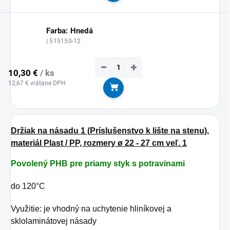
Farba: Hnedá
| 515150-12
−
+
10,30 €
/ ks
12,67 € vrátane DPH
Do košíka
Držiak na násadu 1 (Príslušenstvo k lište na stenu),
materiál Plast / PP, rozmery ø 22 - 27 cm veľ. 1
Povolený PHB pre priamy styk s potravinami
do 120°C
Využitie: je vhodný na uchytenie hliníkovej a
sklolaminátovej násady