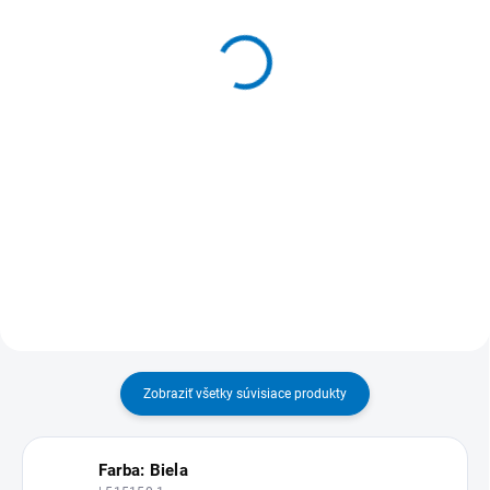
Hliník 300 mm
Hliník 500 mm
13,50 €
17 €
16,61 € vrátane DPH
20,91 € vrátane DPH
Detail
Detail
MOŽNOSŤ ODBERU OD 1 KS
MOŽNOSŤ ODBERU OD 1 KS
Osadenie držiakov a hákov na
Osadenie držiakov a hákov na
hliníkovú nástennú lištu je
hliníkovú nástennú lištu je
individuálne !
individuálne !
Zobraziť všetky súvisiace produkty
Farba: Biela