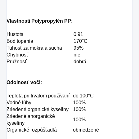
Vlastnosti Polypropylén PP:
Hustota
0,91
Bod topenia
170°C
Tuhosť za mokra a sucha
95%
Ohybnosť
nie
Pružnosť
dobrá
Odolnosť voči:
Teplota pri trvalom používaní
do 100°C
Vodné lúhy
100%
Zriedené organické kyseliny
100%
Zriedené anorganické
100%
kyseliny
Organické rozpúšťadlá
obmedzené