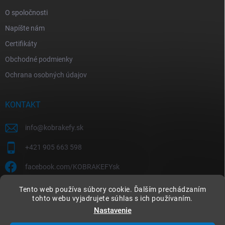
O spoločnosti
Napíšte nám
Certifikáty
Obchodné podmienky
Ochrana osobných údajov
KONTAKT
info
@
kobrakefy.sk
+421 905 663 598
facebook.com/KOBRAKEFYsk
Tento web používa súbory cookie. Ďalším prechádzaním
tohto webu vyjadrujete súhlas s ich používaním.
Nastavenie