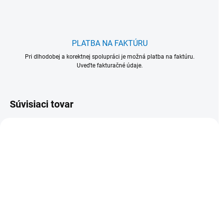
PLATBA NA FAKTÚRU
Pri dlhodobej a korektnej spolupráci je možná platba na faktúru.
Uveďte fakturačné údaje.
Súvisiaci tovar
515156
515154
515 156 Lišta na stenu
515 154 Lišta na stenu