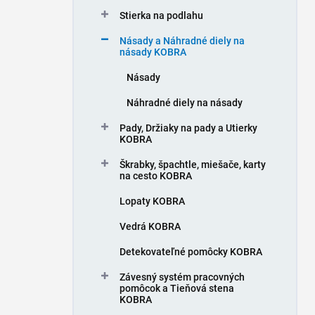
n
Stierka na podlahu
e
l
Násady a Náhradné diely na
násady KOBRA
Násady
Náhradné diely na násady
Pady, Držiaky na pady a Utierky
KOBRA
Škrabky, špachtle, miešače, karty
na cesto KOBRA
Lopaty KOBRA
Vedrá KOBRA
Detekovateľné pomôcky KOBRA
Závesný systém pracovných
pomôcok a Tieňová stena
KOBRA