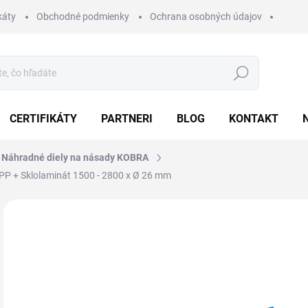
káty
Obchodné podmienky
Ochrana osobných údajov
Hľadať
CERTIFIKÁTY
PARTNERI
BLOG
KONTAKT
 Náhradné diely na násady KOBRA
 PP + Sklolaminát 1500 - 2800 x Ø 26 mm
Neohodnotené
Podrobnosti hodnotenia
ZNAČKA:
KOBRA
7
95,
Jedn
cena