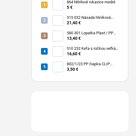
864 Nitrilové rukavice modré
5 €
515 032 Násada hliníková
Hliník + Plast / PP 1500 x Ø 25
21,40 €
mm
580 301 Lopatka Plast / PP
310 x 185 / 310 mm
13,40 €
510 232 Kefa s rúčkou veľká
dlhá stredná PBT 0,30 x 45
16,60 €
mm hladká 400 x 55 mm
802/1/23 PP čiapka CLIP
harmonikovo poskladaná
3,50 €
veľkosť Ø cca 57,5 cm, 23"