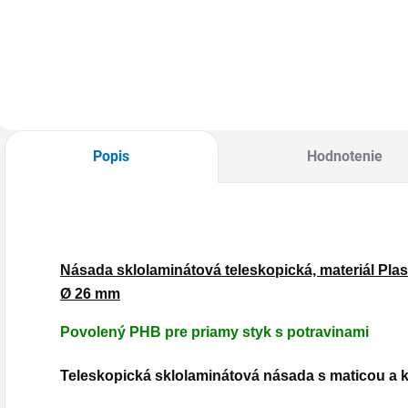
MOŽNOSŤ
MOŽNOSŤ
ODBERU OD 1 KS
ODBERU OD 1 KS
O
Popis
Hodnotenie
Násada sklolaminátová teleskopická, materiál Plast 
Ø 26 mm
Povolený PHB pre priamy styk s potravinami
Teleskopická sklolaminátová násada s maticou a