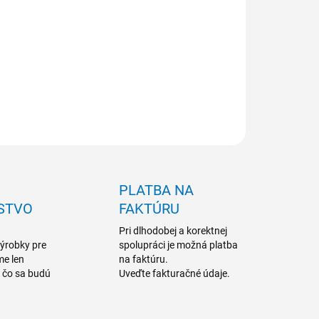
NOSŤ ODBERU OD 1 KS
ILNÉ INFORMÁCIE
OPÝTAŤ SA
PLATBA NA
STVO
FAKTÚRU
Pri dlhodobej a korektnej
výrobky pre
spolupráci je možná platba
me len
na faktúru.
a čo sa budú
Uveďte fakturačné údaje.