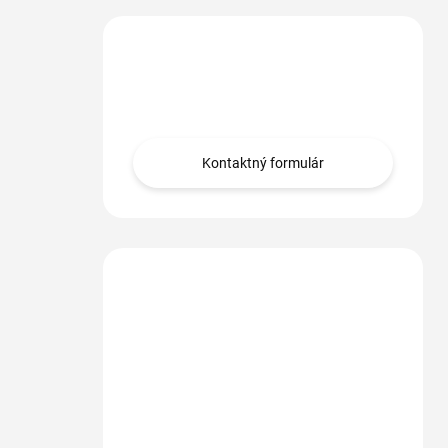
Máte otázku?
Obráťte sa na nás.
Kontaktný formulár