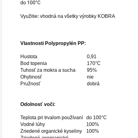
do 100°C
Využitie: vhodná na všetky výrobky KOBRA
Vlastnosti Polypropylén PP:
Hustota
0,91
Bod topenia
170°C
Tuhosť za mokra a sucha
95%
Ohybnosť
nie
Pružnosť
dobrá
Odolnosť voči:
Teplota pri trvalom používaní
do 100°C
Vodné lúhy
100%
Zriedené organické kyseliny
100%
Zriedené anorganické