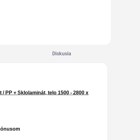
MOŽNOSŤ
DBERU OD 1 KS
Diskusia
/ PP + Sklolaminát, telo 1500 - 2800 x
 kónusom