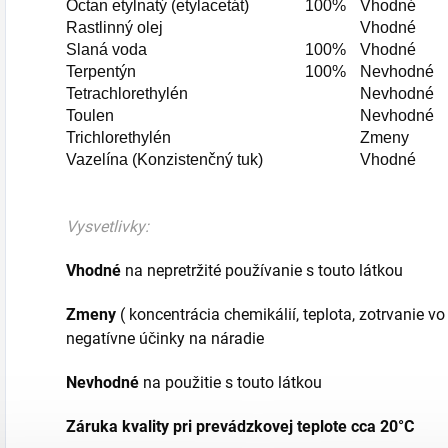
Octan etylnatý (etylacetát)
100%
Vhodné
Rastlinný olej
Vhodné
Slaná voda
100%
Vhodné
Terpentýn
100%
Nevhodné
Tetrachlorethylén
Nevhodné
Toulen
Nevhodné
Trichlorethylén
Zmeny
Vazelína (Konzistenčný tuk)
Vhodné
Vysvetlivky:
Vhodné
na nepretržité používanie s touto látkou
Zmeny
( koncentrácia chemikálií, teplota, zotrvanie 
negatívne účinky na náradie
Nevhodné
na použitie s touto látkou
Záruka kvality pri prevádzkovej teplote cca 20°C