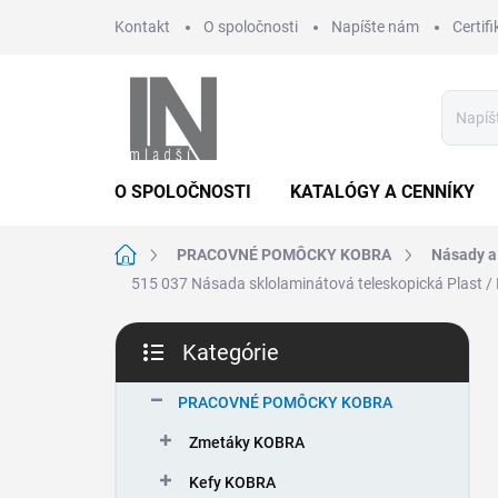
Prejsť
Kontakt
O spoločnosti
Napíšte nám
Certifi
na
obsah
O SPOLOČNOSTI
KATALÓGY A CENNÍKY
Domov
PRACOVNÉ POMÔCKY KOBRA
Násady a
515 037 Násada sklolaminátová teleskopická Plast /
B
Kategórie
o
Preskočiť
č
kategórie
n
PRACOVNÉ POMÔCKY KOBRA
ý
Zmetáky KOBRA
p
a
Kefy KOBRA