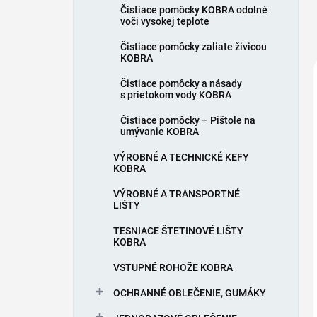
Čistiace pomôcky KOBRA odolné
voči vysokej teplote
Čistiace pomôcky zaliate živicou
KOBRA
Čistiace pomôcky a násady
s prietokom vody KOBRA
Čistiace pomôcky – Pištole na
umývanie KOBRA
VÝROBNÉ A TECHNICKÉ KEFY
KOBRA
VÝROBNÉ A TRANSPORTNÉ
LIŠTY
TESNIACE ŠTETINOVÉ LIŠTY
KOBRA
VSTUPNÉ ROHOŽE KOBRA
OCHRANNÉ OBLEČENIE, GUMÁKY