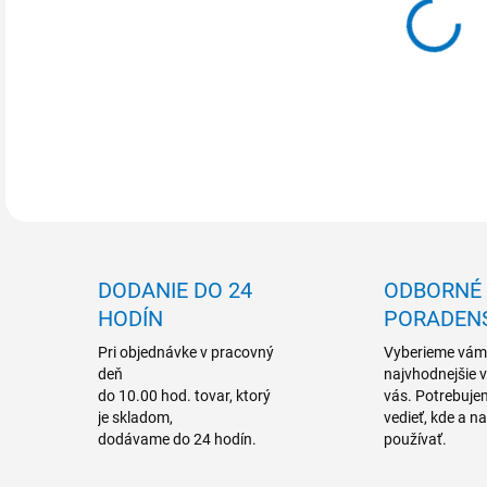
MOŽ
DETA
DODANIE DO 24
ODBORNÉ
HODÍN
PORADEN
Pri objednávke v pracovný
Vyberieme vám
deň
najvhodnejšie 
do 10.00 hod. tovar, ktorý
vás. Potrebuje
je skladom,
vedieť, kde a n
dodávame do 24 hodín.
používať.