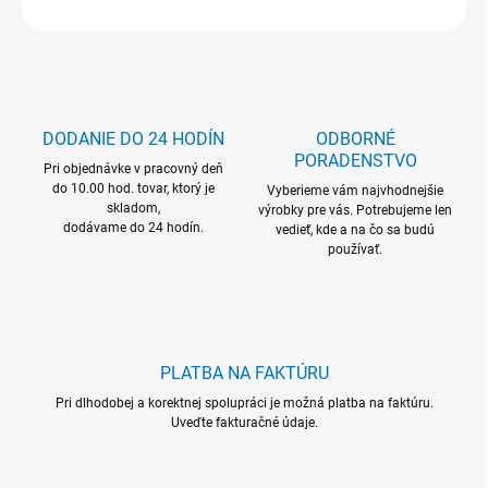
OPÝTAŤ SA
DODANIE DO 24 HODÍN
ODBORNÉ
PORADENSTVO
Pri objednávke v pracovný deň
do 10.00 hod. tovar, ktorý je
Vyberieme vám najvhodnejšie
skladom,
výrobky pre vás. Potrebujeme len
dodávame do 24 hodín.
vedieť, kde a na čo sa budú
používať.
PLATBA NA FAKTÚRU
Pri dlhodobej a korektnej spolupráci je možná platba na faktúru.
Uveďte fakturačné údaje.