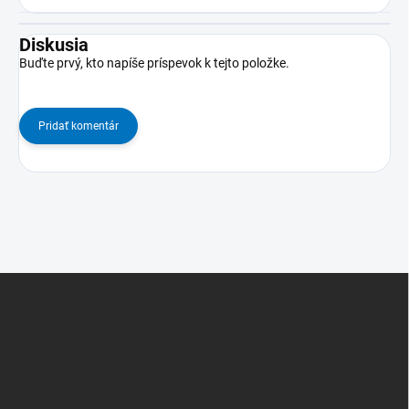
Diskusia
Buďte prvý, kto napíše príspevok k tejto položke.
Pridať komentár
Z
á
p
ä
t
i
e