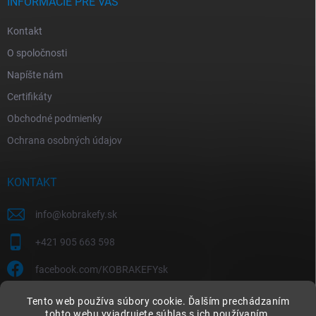
INFORMÁCIE PRE VÁS
Kontakt
O spoločnosti
Napíšte nám
Certifikáty
Obchodné podmienky
Ochrana osobných údajov
KONTAKT
info
@
kobrakefy.sk
+421 905 663 598
facebook.com/KOBRAKEFYsk
Tento web používa súbory cookie. Ďalším prechádzaním
tohto webu vyjadrujete súhlas s ich používaním.